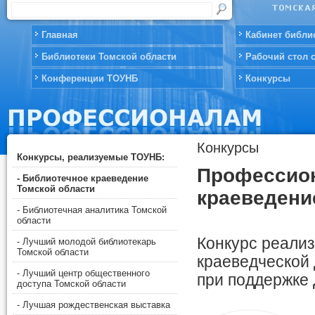
Главная
Кабинет библи
Библиотеки Томской области
Рабочий стол 
Конференции ТОУНБ
Конкурсы
Конкурсы
Конкурсы, реализуемые ТОУНБ:
Профессион
- Библиотечное краеведение
Томской области
краеведени
- Библиотечная аналитика Томской
области
Конкурс реализ
- Лучший молодой библиотекарь
Томской области
краеведческой 
- Лучший центр общественного
при поддержке 
доступа Томской области
- Лучшая рождественская выставка