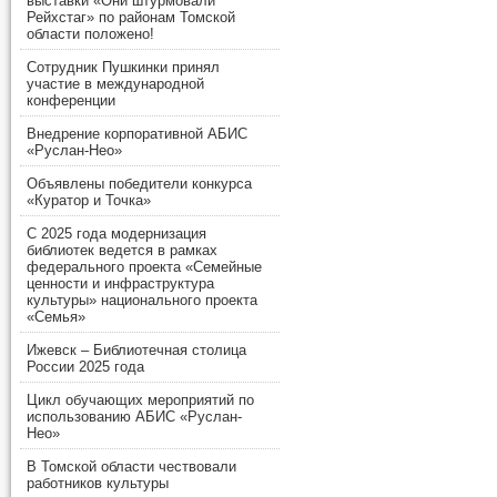
выставки «Они штурмовали
Рейхстаг» по районам Томской
области положено!
Сотрудник Пушкинки принял
участие в международной
конференции
Внедрение корпоративной АБИС
«Руслан-Нео»
Объявлены победители конкурса
«Куратор и Точка»
С 2025 года модернизация
библиотек ведется в рамках
федерального проекта «Семейные
ценности и инфраструктура
культуры» национального проекта
«Семья»
Ижевск – Библиотечная столица
России 2025 года
Цикл обучающих мероприятий по
использованию АБИС «Руслан-
Нео»
В Томской области чествовали
работников культуры