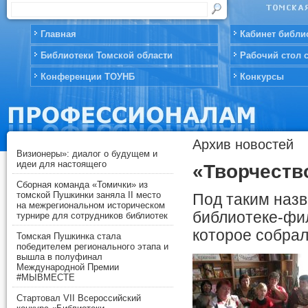
Главная
Кабинет библи
Библиотеки Томской области
Рабочий стол 
Конференции ТОУНБ
Конкурсы
Архив новостей
Визионеры»: диалог о будущем и
идеи для настоящего
«Творчеств
Сборная команда «Томички» из
томской Пушкинки заняла II место
Под таким наз
на межрегиональном историческом
библиотеке-фи
турнире для сотрудников библиотек
которое собрал
Томская Пушкинка стала
победителем регионального этапа и
вышла в полуфинал
Международной Премии
#МЫВМЕСТЕ
Стартовал VII Всероссийский