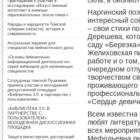
села, в библиот
Приглашение к участию в
исследовании «Искусственный
интеллект в книжных
Наргинский поэ
образовательных экосистемах»
интересный соб
Народы и народности Томской
– свои стихи п
губернии (области): история и
современность
Дерешева, кото
Актуальные издания для
саду «Березка»
специалистов библиотечного дела
Желиховская пи
«Основы библиотечно-
работе и о том,
информационной деятельности»:
серия вебинаров для начинающих
очередном отпу
специалистов
творчеством св
Сотрудница томской Пушкинки
проживающего в
приняла участие в молодежной
дискуссионной площадке
профессиональ
«Библиотека 3.0: в партнерстве с
пользователем»
«Сердце девичь
«БИБЛИОТЕКА 3.0: В
Всем известна 
ПАРТНЕРСТВЕ С
ПОЛЬЗОВАТЕЛЕМ»:
любят литерату
МОЛОДЕЖНАЯ ДИСКУССИОННАЯ
ПЛОЩАДКА
всех мероприя
Защита магистерских диссертаций
Мефодьевна пиш