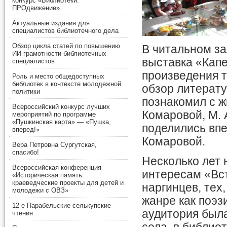
конкурс «Библиотеки.
ПРОдвижение»
Актуальные издания для
специалистов библиотечного дела
Обзор цикла статей по повышению
В читальном з
ИИ-грамотности библиотечных
выставка «Капе
специалистов
произведения т
Роль и место общедоступных
библиотек в контексте молодежной
обзор литерат
политики
познакомил с ж
Всероссийский конкурс лучших
Комаровой, М. 
мероприятий по программе
«Пушкинская карта» — «Пушка,
поделились впе
вперед!»
Комаровой.
Вера Петровна Сургутская,
спасибо!
Несколько лет 
Всероссийская конференция
интересам «Вст
«Историческая память:
краеведческие проекты для детей и
наргинцев, тех
молодежи с ОВЗ»
жанре как поэз
12-е Парабельские селькупские
аудитория была
чтения