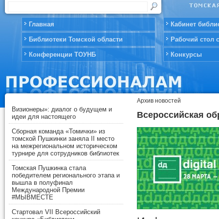
Главная
Кабинет библи
Библиотеки Томской области
Рабочий стол 
Конференции ТОУНБ
Конкурсы
Архив новостей
Визионеры»: диалог о будущем и
Всероссийская об
идеи для настоящего
Сборная команда «Томички» из
томской Пушкинки заняла II место
на межрегиональном историческом
турнире для сотрудников библиотек
Томская Пушкинка стала
победителем регионального этапа и
вышла в полуфинал
Международной Премии
#МЫВМЕСТЕ
Стартовал VII Всероссийский