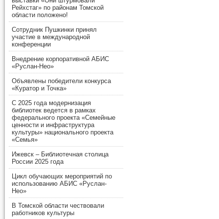
выставки «Они штурмовали
Рейхстаг» по районам Томской
области положено!
Сотрудник Пушкинки принял
участие в международной
конференции
Внедрение корпоративной АБИС
«Руслан-Нео»
Объявлены победители конкурса
«Куратор и Точка»
С 2025 года модернизация
библиотек ведется в рамках
федерального проекта «Семейные
ценности и инфраструктура
культуры» национального проекта
«Семья»
Ижевск – Библиотечная столица
России 2025 года
Цикл обучающих мероприятий по
использованию АБИС «Руслан-
Нео»
В Томской области чествовали
работников культуры