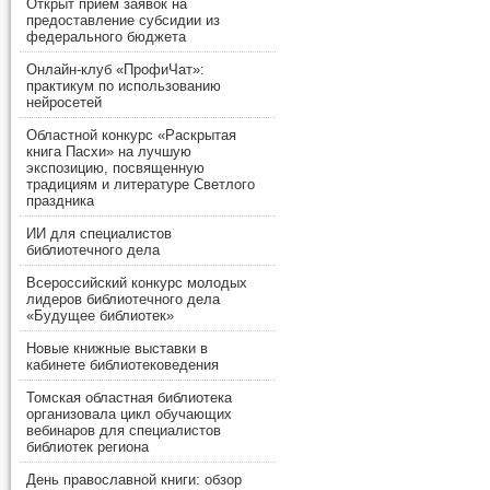
Открыт прием заявок на
предоставление субсидии из
федерального бюджета
Онлайн-клуб «ПрофиЧат»:
практикум по использованию
нейросетей
Областной конкурс «Раскрытая
книга Пасхи» на лучшую
экспозицию, посвященную
традициям и литературе Светлого
праздника
ИИ для специалистов
библиотечного дела
Всероссийский конкурс молодых
лидеров библиотечного дела
«Будущее библиотек»
Новые книжные выставки в
кабинете библиотековедения
Томская областная библиотека
организовала цикл обучающих
вебинаров для специалистов
библиотек региона
День православной книги: обзор