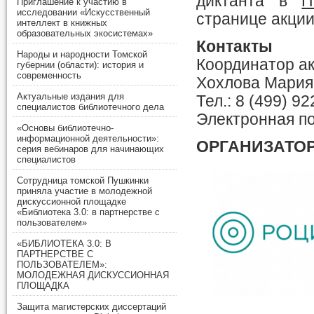
диктанта в
П
Приглашение к участию в
исследовании «Искусственный
странице акци
интеллект в книжных
образовательных экосистемах»
Контакты
Народы и народности Томской
Координатор ак
губернии (области): история и
современность
Хохлова Мария
Актуальные издания для
Тел.: 8 (499) 92
специалистов библиотечного дела
Электронная п
«Основы библиотечно-
информационной деятельности»:
ОРГАНИЗАТО
серия вебинаров для начинающих
специалистов
Сотрудница томской Пушкинки
приняла участие в молодежной
дискуссионной площадке
«Библиотека 3.0: в партнерстве с
пользователем»
«БИБЛИОТЕКА 3.0: В
ПАРТНЕРСТВЕ С
ПОЛЬЗОВАТЕЛЕМ»:
МОЛОДЕЖНАЯ ДИСКУССИОННАЯ
ПЛОЩАДКА
Защита магистерских диссертаций