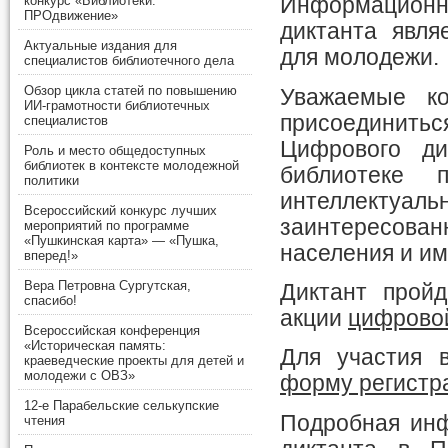
конкурс «Библиотеки.
Информационн
ПРОдвижение»
диктанта явля
Актуальные издания для
для молодежи.
специалистов библиотечного дела
Обзор цикла статей по повышению
Уважаемые ко
ИИ-грамотности библиотечных
присоединитьс
специалистов
Цифрового ди
Роль и место общедоступных
библиотек в контексте молодежной
библиотеке 
политики
интеллекту
Всероссийский конкурс лучших
заинтересова
мероприятий по программе
«Пушкинская карта» — «Пушка,
населения и и
вперед!»
Вера Петровна Сургутская,
Диктант прой
спасибо!
акции
цифровой
Всероссийская конференция
«Историческая память:
Для участия 
краеведческие проекты для детей и
молодежи с ОВЗ»
форму регистр
12-е Парабельские селькупские
Подробная инф
чтения