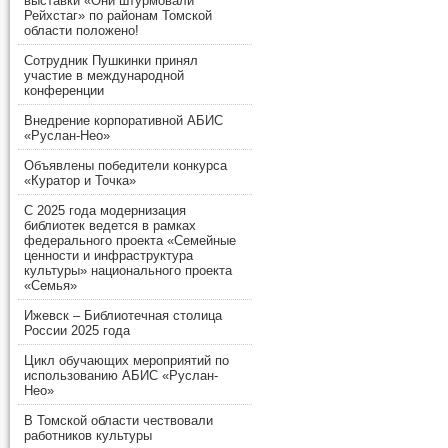
выставки «Они штурмовали
Рейхстаг» по районам Томской
области положено!
Сотрудник Пушкинки принял
участие в международной
конференции
Внедрение корпоративной АБИС
«Руслан-Нео»
Объявлены победители конкурса
«Куратор и Точка»
С 2025 года модернизация
библиотек ведется в рамках
федерального проекта «Семейные
ценности и инфраструктура
культуры» национального проекта
«Семья»
Ижевск – Библиотечная столица
России 2025 года
Цикл обучающих мероприятий по
использованию АБИС «Руслан-
Нео»
В Томской области чествовали
работников культуры