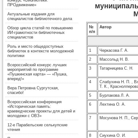
конкурс «Библиотеки.
муниципаль
ПРОдвижение»
М
Актуальные издания для
специалистов библиотечного дела
№
Автор
Обзор цикла статей по повышению
п/п
ИИ-грамотности библиотечных
специалистов
Роль и место общедоступных
1
Черкасова Г. А.
библиотек в контексте молодежной
политики
2
Массольд Н. В.
Всероссийский конкурс лучших
3
Татарницева С. Н.
мероприятий по программе
«Пушкинская карта» — «Пушка,
вперед!»
4
Слабухина Н. П. , В
Т. К., Краснолперов
Вера Петровна Сургутская,
спасибо!
5
Бурлакова Л. А.
Всероссийская конференция
6
Лехтина О. А.
«Историческая память:
краеведческие проекты для детей и
молодежи с ОВЗ»
7
Мосунова Н. П., Сер
12-е Парабельские селькупские
чтения
8
Сиухина О. И.