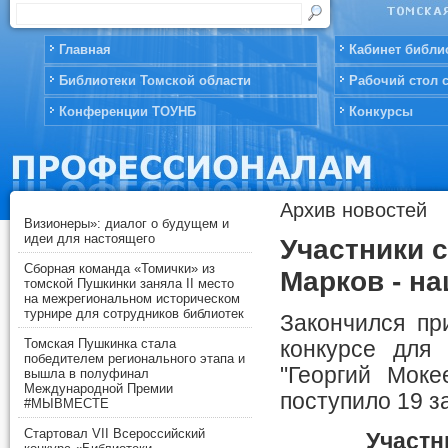
Главная
Кабинет библи
Библиотеки Томской области
Рабочий стол 
Конференции ТОУНБ
Конкурсы
Архив новостей
Визионеры»: диалог о будущем и
идеи для настоящего
Участники с
Сборная команда «Томички» из
Марков - на
томской Пушкинки заняла II место
на межрегиональном историческом
турнире для сотрудников библиотек
Закончился пр
Томская Пушкинка стала
конкурсе для
победителем регионального этапа и
"Георгий Моке
вышла в полуфинал
Международной Премии
поступило 19 з
#МЫВМЕСТЕ
Стартовал VII Всероссийский
Участн