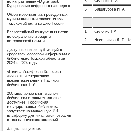
5
Силенко Т. А.
по направлению «Digital past:
Курирование цифрового наследия»
6
Башагурова И. А.
Обзор мероприятий, проведенных
муниципальными библиотеками
Томской области ко Дню России
1
Силенко Т.А.
Всероссийский конкурс инициатив
по сохранению и защите
2
Небользина Л. Г., Ч
исторической памяти
Доступны списки публикаций в
средствах массовой информации о
библиотеках Томской области за
2024 и 2025 годы
«Галина Иосифовна Колосова:
личность и свершения»:
презентация книги в Научной
библиотеке ТГУ
200 миллионов книг главной
библиотеки страны стали ещё
доступнее: Российская
государственная библиотека
запускает национальную ИИ-
платформу для читателей, отрасли
и технологических компаний
Защита выпускных