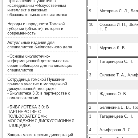
Приглашение к участию в
исследовании «Искусственный
интеллект в книжных
9
Моторина Л. Л., Бел
образовательных экосистемах»
Народы и народности Томской
10
Орехова И. П., Шей
губернии (области): история и
Н. Г.
современность
Актуальные издания для
специалистов библиотечного дела
1
Мурзина Л. В.
«Основы библиотечно-
информационной деятельности»:
2
Татарницева С. Н.
серия вебинаров для начинающих
специалистов
3
Силенко Т. А., Алиф
Сотрудница томской Пушкинки
приняла участие в молодежной
дискуссионной площадке
«Библиотека 3.0: в партнерстве с
1
Жданова О. В.
пользователем»
«БИБЛИОТЕКА 3.0: В
2
Белянкина Е. В., Тр
ПАРТНЕРСТВЕ С
3
Татарницева С. Н.
ПОЛЬЗОВАТЕЛЕМ»:
МОЛОДЕЖНАЯ ДИСКУССИОННАЯ
ПЛОЩАДКА
4
Алиферова Л. Я.
Защита магистерских диссертаций