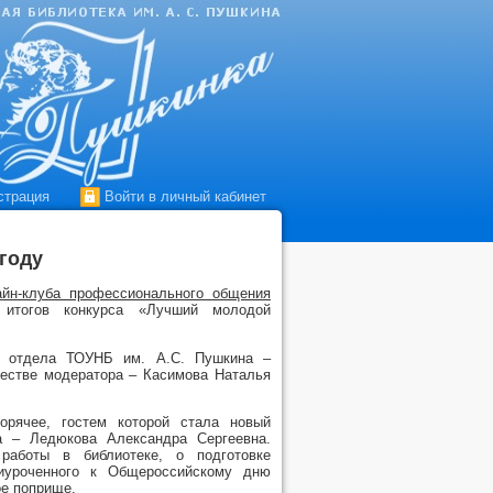
страция
Войти в личный кабинет
году
айн-клуба профессионального общения
 итогов конкурса «Лучший молодой
го отдела ТОУНБ им. А.С. Пушкина –
честве модератора – Касимова Наталья
орячее, гостем которой стала новый
а – Ледюкова Александра Сергеевна.
работы в библиотеке, о подготовке
иуроченного к Общероссийскому дню
ое поприще.