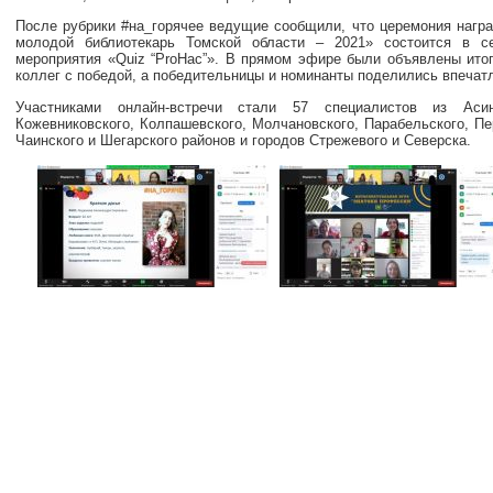
После рубрики #на_горячее ведущие сообщили, что церемония нагр
молодой библиотекарь Томской области – 2021» состоится в с
мероприятия «Quiz “ProНас”». В прямом эфире были объявлены ито
коллег с победой, а победительницы и номинанты поделились впечатл
Участниками онлайн-встречи стали 57 специалистов из Асинов
Кожевниковского, Колпашевского, Молчановского, Парабельского, Пер
Чаинского и Шегарского районов и городов Стрежевого и Северска.