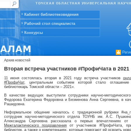
Кабинет библиотековедения
Рабочий стол специалиста
Конкурсы
Реги
Архив новостей
Вторая встреча участников #ПрофиЧата в 2021 
11 июня состоялась вторая в 2021 году встреча участников
онл
#ПрофиЧат
, центральным событием которой стало оглашение
библиотекарь Томской области – 2021».
В качестве ведущих выступили сотрудники научно-методическо
Федорова Екатерина Федоровна и Безменова Анна Сергеевна, в ка
Рашидовна.
Неформальное общение началось с традиционной рубрики #на_г
сотрудник научно-методического отдела ТОУНБ им. А.С. Пушкин
Александра Сергеевна рассказала о первых впечатлениях от 
Межгалактического поздравления
от участников #ПрофиЧата, пр
библиотек, а также о компетенциях, которые помогают ей освоить нов