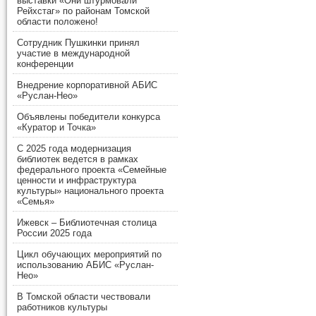
выставки «Они штурмовали
Рейхстаг» по районам Томской
области положено!
Сотрудник Пушкинки принял
участие в международной
конференции
Внедрение корпоративной АБИС
«Руслан-Нео»
Объявлены победители конкурса
«Куратор и Точка»
С 2025 года модернизация
библиотек ведется в рамках
федерального проекта «Семейные
ценности и инфраструктура
культуры» национального проекта
«Семья»
Ижевск – Библиотечная столица
России 2025 года
Цикл обучающих мероприятий по
использованию АБИС «Руслан-
Нео»
В Томской области чествовали
работников культуры