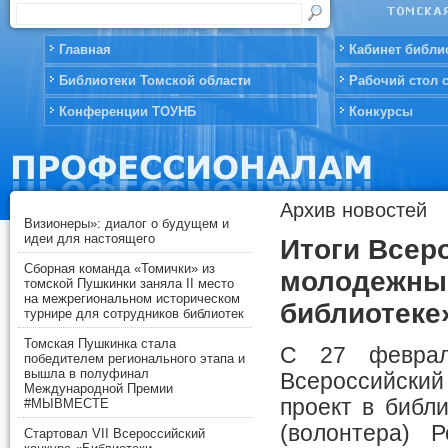
Главная
Кабинет библи
Библиотеки Томской области
Рабочий стол 
Конференции ТОУНБ
Конкурсы
Архив новостей
Визионеры»: диалог о будущем и
идеи для настоящего
Итоги Всер
Сборная команда «Томички» из
молодежный
томской Пушкинки заняла II место
на межрегиональном историческом
библиотеке
турнире для сотрудников библиотек
Томская Пушкинка стала
С 27 феврал
победителем регионального этапа и
вышла в полуфинал
Всероссийский
Международной Премии
проект в библ
#МЫВМЕСТЕ
(волонтера) Р
Стартовал VII Всероссийский