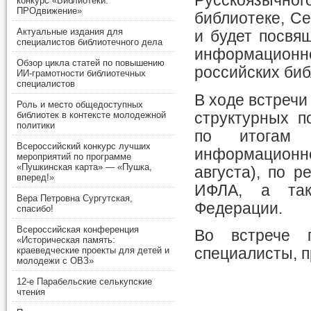
Русскоязычног
конкурс «Библиотеки.
ПРОдвижение»
библиотеке, С
Актуальные издания для
и будет посвя
специалистов библиотечного дела
информационно
Обзор цикла статей по повышению
российских биб
ИИ-грамотности библиотечных
специалистов
В ходе встреч
Роль и место общедоступных
структурных 
библиотек в контексте молодежной
политики
по итогам 
Всероссийский конкурс лучших
информацион
мероприятий по программе
«Пушкинская карта» — «Пушка,
августа), по 
вперед!»
ИФЛА, а так
Вера Петровна Сургутская,
Федерации.
спасибо!
Всероссийская конференция
Во встрече п
«Историческая память:
специалисты, 
краеведческие проекты для детей и
молодежи с ОВЗ»
12-е Парабельские селькупские
чтения