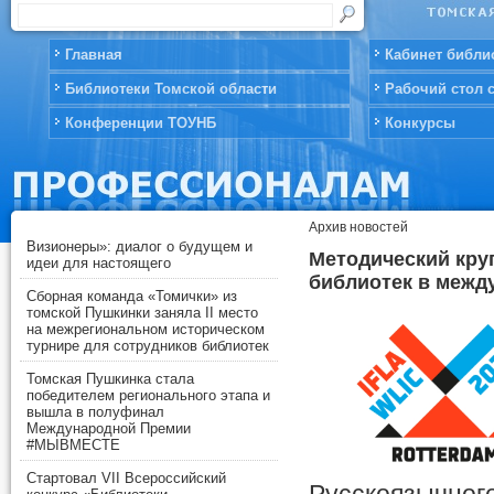
Главная
Кабинет библи
Библиотеки Томской области
Рабочий стол 
Конференции ТОУНБ
Конкурсы
Архив новостей
Визионеры»: диалог о будущем и
Методический круг
идеи для настоящего
библиотек в межд
Сборная команда «Томички» из
томской Пушкинки заняла II место
на межрегиональном историческом
турнире для сотрудников библиотек
Томская Пушкинка стала
победителем регионального этапа и
вышла в полуфинал
Международной Премии
#МЫВМЕСТЕ
Стартовал VII Всероссийский