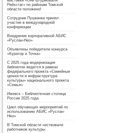
выставки «Они штурмовали
Рейхстаг» по районам Томской
области положено!
Сотрудник Пушкинки принял
участие в международной
конференции
Внедрение корпоративной АБИС
«Руслан-Нео»
Объявлены победители конкурса
«Куратор и Точка»
С 2025 года модернизация
библиотек ведется в рамках
федерального проекта «Семейные
ценности и инфраструктура
культуры» национального проекта
«Семья»
Ижевск – Библиотечная столица
России 2025 года
Цикл обучающих мероприятий по
использованию АБИС «Руслан-
Нео»
В Томской области чествовали
работников культуры