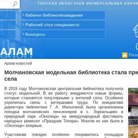
Кабинет библиотековедения
Рабочий стол специалиста
Конкурсы
Реги
Архив новостей
Молчановская модельная библиотека стала пр
села
В 2019 году Молчановская центральная библиотека получила
статус модельной. В ее работу внедряются новые формы,
которые становятся популярными у жителей села. Особенно
укрепилась связь с ветеранами труда. По инициативе
директора библиотеки Г. А. Малыгиной была организована
поездка молчановских пенсионеров в с. Зоркальцево в
природный парк «Околица» на международный фестиваль
народных ремесел «Праздник Топора». Многие из них были в
«Околице» впервые.
Участникам поездки особенно понравились площадки