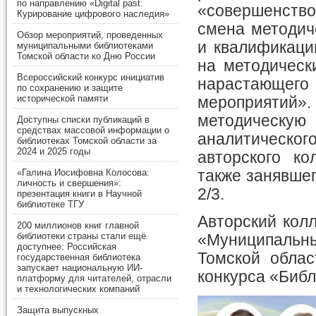
по направлению «Digital past:
«совершенство
Курирование цифрового наследия»
смена методич
Обзор мероприятий, проведенных
и квалификаци
муниципальными библиотеками
Томской области ко Дню России
на методическ
Всероссийский конкурс инициатив
нарастающего
по сохранению и защите
исторической памяти
мероприятий»
методическую 
Доступны списки публикаций в
средствах массовой информации о
аналитическог
библиотеках Томской области за
2024 и 2025 годы
авторского ко
также занявше
«Галина Иосифовна Колосова:
личность и свершения»:
2/3.
презентация книги в Научной
библиотеке ТГУ
Авторский кол
200 миллионов книг главной
библиотеки страны стали ещё
«Муниципальн
доступнее: Российская
Томской облас
государственная библиотека
запускает национальную ИИ-
конкурса «Библ
платформу для читателей, отрасли
и технологических компаний
Защита выпускных