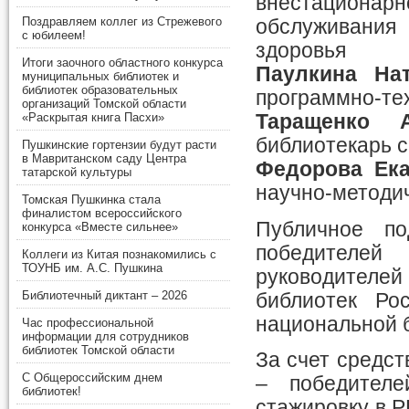
внестационар
Поздравляем коллег из Стрежевого
обслуживани
с юбилеем!
здоровья
Итоги заочного областного конкурса
Паулкина Нат
муниципальных библиотек и
библиотек образовательных
программно-те
организаций Томской области
«Раскрытая книга Пасхи»
Таращенко А
библиотекарь 
Пушкинские гортензии будут расти
в Мавританском саду Центра
Федорова Ек
татарской культуры
научно-методи
Томская Пушкинка стала
финалистом всероссийского
Публичное по
конкурса «Вместе сильнее»
победителе
Коллеги из Китая познакомились с
ТОУНБ им. А.С. Пушкина
руководителе
Библиотечный диктант – 2026
библиотек Ро
национальной б
Час профессиональной
информации для сотрудников
библиотек Томской области
За счет средст
С Общероссийским днем
– победителе
библиотек!
стажировку в Р