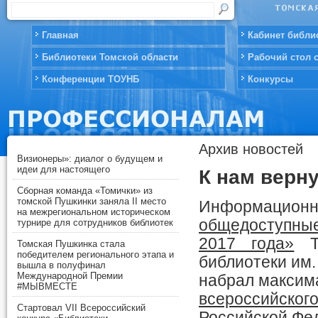
Главная
Кабинет библи
Библиотеки Томской области
Рабочий стол 
Конференции ТОУНБ
Конкурсы
Архив новостей
Визионеры»: диалог о будущем и
идеи для настоящего
К нам верн
Сборная команда «Томички» из
томской Пушкинки заняла II место
Информацион
на межрегиональном историческом
общедоступны
турнире для сотрудников библиотек
2017 года»
То
Томская Пушкинка стала
победителем регионального этапа и
библиотеки им. 
вышла в полуфинал
Международной Премии
набрал максим
#МЫВМЕСТЕ
всероссийског
Стартовал VII Всероссийский
Российской Фе