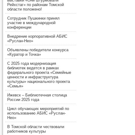
выставки «Они штурмовали
Рейхстаг» по районам Томской
области положено!
Сотрудник Пушкинки принял
участие в международной
конференции
Внедрение корпоративной АБИС
«Руслан-Нео»
Объявлены победители конкурса
«Куратор и Точка»
С 2025 года модернизация
библиотек ведется в рамках
федерального проекта «Семейные
ценности и инфраструктура
культуры» национального проекта
«Семья»
Ижевск – Библиотечная столица
России 2025 года
Цикл обучающих мероприятий по
использованию АБИС «Руслан-
Нео»
В Томской области чествовали
работников культуры