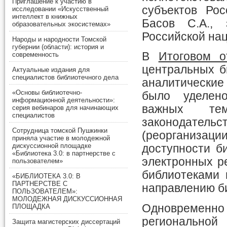
Приглашение к участию в
субъектов Ро
исследовании «Искусственный
интеллект в книжных
Басов С.А., 
образовательных экосистемах»
Российской на
Народы и народности Томской
губернии (области): история и
В
Итоговом о
современность
центральных б
Актуальные издания для
специалистов библиотечного дела
аналитические
«Основы библиотечно-
было уделено
информационной деятельности»:
важных те
серия вебинаров для начинающих
специалистов
законодатель
Сотрудница томской Пушкинки
(реорганиза
приняла участие в молодежной
дискуссионной площадке
доступности б
«Библиотека 3.0: в партнерстве с
электронных р
пользователем»
библиотеками 
«БИБЛИОТЕКА 3.0: В
ПАРТНЕРСТВЕ С
направлению б
ПОЛЬЗОВАТЕЛЕМ»:
МОЛОДЕЖНАЯ ДИСКУССИОННАЯ
Одновременно
ПЛОЩАДКА
региональной
Защита магистерских диссертаций