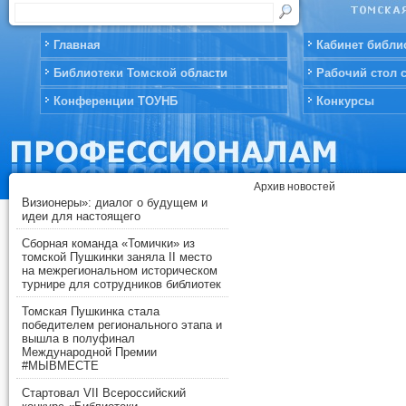
Главная
Кабинет библи
Библиотеки Томской области
Рабочий стол 
Конференции ТОУНБ
Конкурсы
Архив новостей
Визионеры»: диалог о будущем и
идеи для настоящего
Сборная команда «Томички» из
томской Пушкинки заняла II место
на межрегиональном историческом
турнире для сотрудников библиотек
Томская Пушкинка стала
победителем регионального этапа и
вышла в полуфинал
Международной Премии
#МЫВМЕСТЕ
Стартовал VII Всероссийский