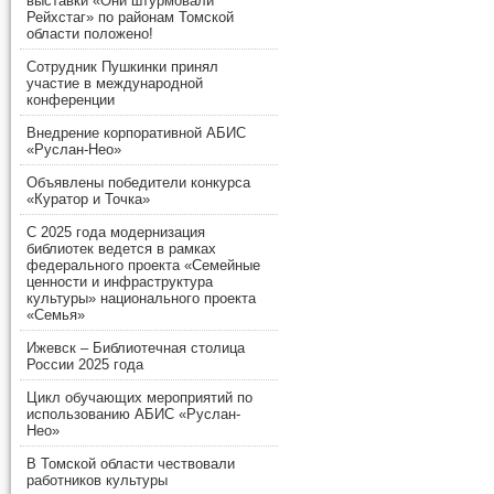
выставки «Они штурмовали
Рейхстаг» по районам Томской
области положено!
Сотрудник Пушкинки принял
участие в международной
конференции
Внедрение корпоративной АБИС
«Руслан-Нео»
Объявлены победители конкурса
«Куратор и Точка»
С 2025 года модернизация
библиотек ведется в рамках
федерального проекта «Семейные
ценности и инфраструктура
культуры» национального проекта
«Семья»
Ижевск – Библиотечная столица
России 2025 года
Цикл обучающих мероприятий по
использованию АБИС «Руслан-
Нео»
В Томской области чествовали
работников культуры