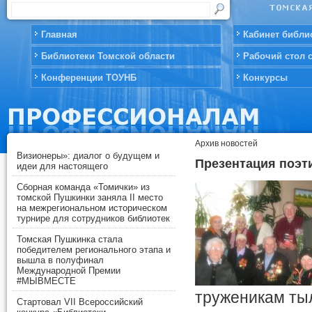
Главная
Кабинет библи
Библиотеки Томской области
Рабочий стол 
Конференции ТОУНБ
Конкурсы
Архив новостей
Визионеры»: диалог о будущем и
Презентация поэт
идеи для настоящего
Сборная команда «Томички» из
томской Пушкинки заняла II место
на межрегиональном историческом
турнире для сотрудников библиотек
Томская Пушкинка стала
победителем регионального этапа и
вышла в полуфинал
Международной Премии
#МЫВМЕСТЕ
труженикам ты
Стартовал VII Всероссийский