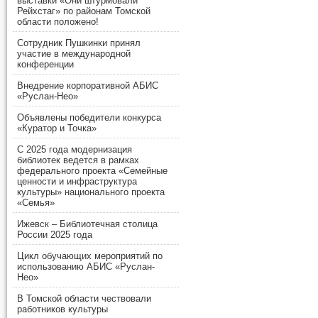
выставки «Они штурмовали
Рейхстаг» по районам Томской
области положено!
Сотрудник Пушкинки принял
участие в международной
конференции
Внедрение корпоративной АБИС
«Руслан-Нео»
Объявлены победители конкурса
«Куратор и Точка»
С 2025 года модернизация
библиотек ведется в рамках
федерального проекта «Семейные
ценности и инфраструктура
культуры» национального проекта
«Семья»
Ижевск – Библиотечная столица
России 2025 года
Цикл обучающих мероприятий по
использованию АБИС «Руслан-
Нео»
В Томской области чествовали
работников культуры