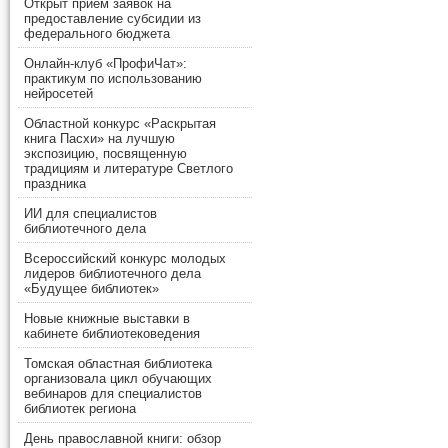
Открыт прием заявок на
предоставление субсидии из
федерального бюджета
Онлайн-клуб «ПрофиЧат»:
практикум по использованию
нейросетей
Областной конкурс «Раскрытая
книга Пасхи» на лучшую
экспозицию, посвященную
традициям и литературе Светлого
праздника
ИИ для специалистов
библиотечного дела
Всероссийский конкурс молодых
лидеров библиотечного дела
«Будущее библиотек»
Новые книжные выставки в
кабинете библиотековедения
Томская областная библиотека
организовала цикл обучающих
вебинаров для специалистов
библиотек региона
День православной книги: обзор