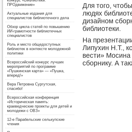
конкурс «Библиотеки.
Для того, чтоб
ПРОдвижение»
людях библиот
Актуальные издания для
специалистов библиотечного дела
дизайном сбор
Обзор цикла статей по повышению
библиотеки.
ИИ-грамотности библиотечных
специалистов
На презентации
Роль и место общедоступных
Липухин Н.Т., 
библиотек в контексте молодежной
политики
вести» Мосина 
сборнику. А та
Всероссийский конкурс лучших
мероприятий по программе
«Пушкинская карта» — «Пушка,
вперед!»
Вера Петровна Сургутская,
спасибо!
Всероссийская конференция
«Историческая память:
краеведческие проекты для детей и
молодежи с ОВЗ»
12-е Парабельские селькупские
чтения