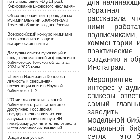
для начинающих
по направлению «Digital past:
Курирование цифрового наследия»
обратная с
Обзор мероприятий, проведенных
рассказала, чт
муниципальными библиотеками
Томской области ко Дню России
ними работа
подписчик
Всероссийский конкурс инициатив
по сохранению и защите
комментарии и
исторической памяти
практическ
Доступны списки публикаций в
созданию и об
средствах массовой информации о
библиотеках Томской области за
Инстаграм.
2024 и 2025 годы
«Галина Иосифовна Колосова:
Мероприяти
личность и свершения»:
презентация книги в Научной
интерес у ауди
библиотеке ТГУ
спикеры отве
200 миллионов книг главной
самый главны
библиотеки страны стали ещё
доступнее: Российская
заводить И
государственная библиотека
модельной биб
запускает национальную ИИ-
платформу для читателей, отрасли
модельной би
и технологических компаний
сетях – это б
Защита выпускных