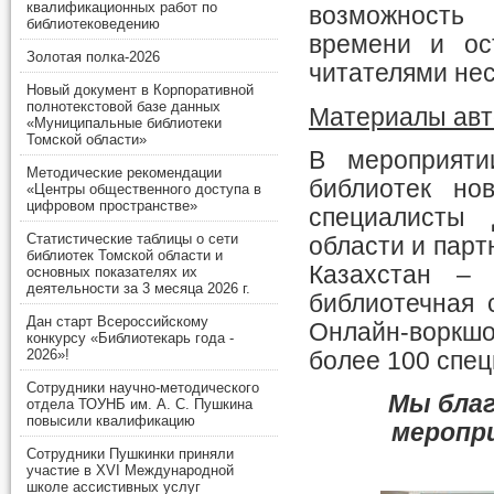
квалификационных работ по
возможность
библиотековедению
времени и ос
Золотая полка-2026
читателями нес
Новый документ в Корпоративной
полнотекстовой базе данных
Материалы авт
«Муниципальные библиотеки
Томской области»
В мероприяти
Методические рекомендации
библиотек но
«Центры общественного доступа в
цифровом пространстве»
специалисты 
Статистические таблицы о сети
области и пар
библиотек Томской области и
Казахстан – 
основных показателях их
деятельности за 3 месяца 2026 г.
библиотечная 
Дан старт Всероссийскому
Онлайн-воркш
конкурсу «Библиотекарь года -
2026»!
более 100 спец
Сотрудники научно-методического
Мы благ
отдела ТОУНБ им. А. С. Пушкина
повысили квалификацию
меропр
Сотрудники Пушкинки приняли
участие в XVI Международной
школе ассистивных услуг