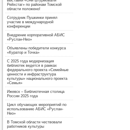
выставки «Они штурмовали
Рейхстаг» по районам Томской
области положено!
Сотрудник Пушкинки принял
участие в международной
конференции
Внедрение корпоративной АБИС
«Руслан-Нео»
Объявлены победители конкурса
«Куратор и Точка»
С 2025 года модернизация
библиотек ведется в рамках
федерального проекта «Семейные
ценности и инфраструктура
культуры» национального проекта
«Семья»
Ижевск – Библиотечная столица
России 2025 года
Цикл обучающих мероприятий по
использованию АБИС «Руслан-
Нео»
В Томской области чествовали
работников культуры