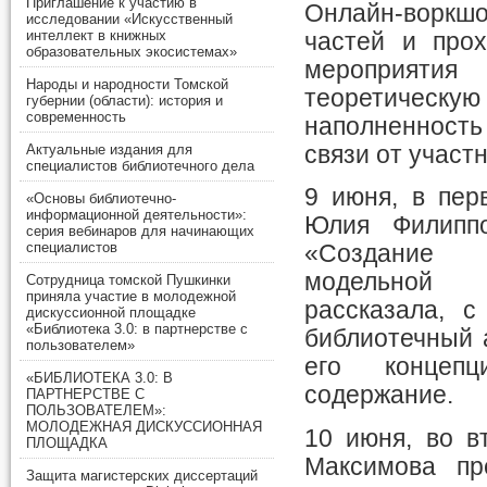
Приглашение к участию в
Онлайн-ворк
исследовании «Искусственный
интеллект в книжных
частей и про
образовательных экосистемах»
мероприя
Народы и народности Томской
теоретичес
губернии (области): история и
современность
наполненность
связи от участн
Актуальные издания для
специалистов библиотечного дела
9 июня, в пер
«Основы библиотечно-
информационной деятельности»:
Юлия Филиппо
серия вебинаров для начинающих
специалистов
«Создание 
модельной 
Сотрудница томской Пушкинки
приняла участие в молодежной
рассказала, с
дискуссионной площадке
«Библиотека 3.0: в партнерстве с
библиотечный а
пользователем»
его концеп
«БИБЛИОТЕКА 3.0: В
содержание.
ПАРТНЕРСТВЕ С
ПОЛЬЗОВАТЕЛЕМ»:
МОЛОДЕЖНАЯ ДИСКУССИОННАЯ
10 июня, во в
ПЛОЩАДКА
Максимова пр
Защита магистерских диссертаций