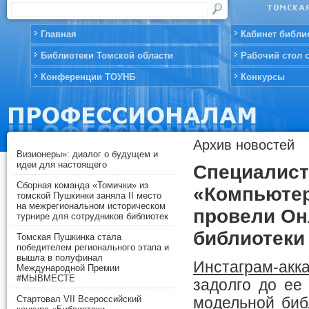
Главная
Кабинет библи
Библиотеки Томской области
Рабочий стол 
Конференции ТОУНБ
Конкурсы
Архив новостей
Визионеры»: диалог о будущем и
идеи для настоящего
Специалист
Сборная команда «Томички» из
«Компьютер
томской Пушкинки заняла II место
на межрегиональном историческом
провели Он
турнире для сотрудников библиотек
библиотеки
Томская Пушкинка стала
победителем регионального этапа и
вышла в полуфинал
Инстаграм-акк
Международной Премии
#МЫВМЕСТЕ
задолго до ее
Стартовал VII Всероссийский
модельной биб