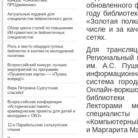
конкурс «Библиотеки.
обновленного ф
ПРОдвижение»
году библиотек
Актуальные издания для
специалистов библиотечного дела
«Золотая полк
Обзор цикла статей по повышению
числе и за ка
ИИ-грамотности библиотечных
сетях.
специалистов
Роль и место общедоступных
Для трансляц
библиотек в контексте молодежной
политики
Региональный
им. А.С. Пуш
Всероссийский конкурс лучших
мероприятий по программе
информацио
«Пушкинская карта» — «Пушка,
вперед!»
система город
Вера Петровна Сургутская,
Онлайн-воркш
спасибо!
библиотеки 
Всероссийская конференция
Лекторами ме
«Историческая память:
краеведческие проекты для детей и
специали
молодежи с ОВЗ»
«Компьютерны
12-е Парабельские селькупские
и Маргарита М
чтения