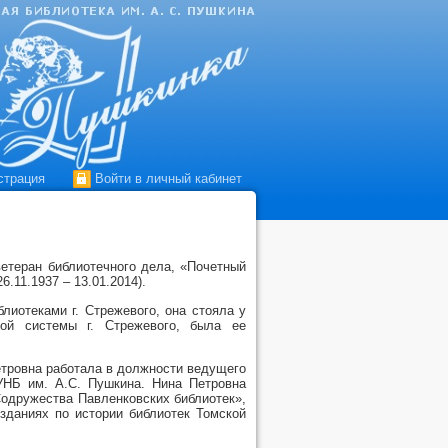
страция
Войти в личный кабинет
 ветеран библиотечного дела, «Почетный
.11.1937 – 13.01.2014).
лиотеками г. Стрежевого, она стояла у
ной системы г. Стрежевого, была ее
Петровна работала в должности ведущего
УНБ им. А.С. Пушкина. Нина Петровна
одружества Павленковских библиотек»,
зданиях по истории библиотек Томской