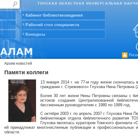
Кабинет библиотековедения
Рабочий стол специалиста
Конкурсы
Реги
Архив новостей
Памяти коллеги
13 января 2014 г. на 77-м году жизни скончалась
гражданин г. Стрежевого» Глухова Нина Петровна (26
Более 30 лет жизни Нины Петровны связаны с биб
истоков создания Централизованной библиотеч
бессменным руководителем с 1980 по 1999 год.
С октября 2003 г. по апрель 2007 г. Глухова Нина 
библиотекаря отдела библиотечного развития ТО
Глухова являлась куратором Томского филиала «С
ей принадлежат многочисленные публикации в профессиональных и
области.