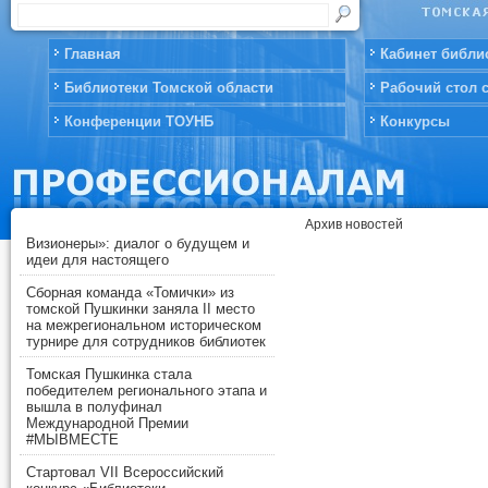
Главная
Кабинет библи
Библиотеки Томской области
Рабочий стол 
Конференции ТОУНБ
Конкурсы
Архив новостей
Визионеры»: диалог о будущем и
идеи для настоящего
Сборная команда «Томички» из
томской Пушкинки заняла II место
на межрегиональном историческом
турнире для сотрудников библиотек
Томская Пушкинка стала
победителем регионального этапа и
вышла в полуфинал
Международной Премии
#МЫВМЕСТЕ
Стартовал VII Всероссийский