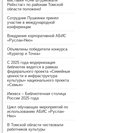
выставки «Они штурмовали
Рейхстаг» по районам Томской
области положено!
Сотрудник Пушкинки принял
участие в международной
конференции
Внедрение корпоративной АБИС
«Руслан-Нео»
Объявлены победители конкурса
«Куратор и Точка»
С 2025 года модернизация
библиотек ведется в рамках
федерального проекта «Семейные
ценности и инфраструктура
культуры» национального проекта
«Семья»
Ижевск – Библиотечная столица
России 2025 года
Цикл обучающих мероприятий по
использованию АБИС «Руслан-
Нео»
В Томской области чествовали
работников культуры