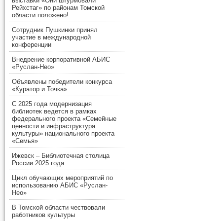
выставки «Они штурмовали
Рейхстаг» по районам Томской
области положено!
Сотрудник Пушкинки принял
участие в международной
конференции
Внедрение корпоративной АБИС
«Руслан-Нео»
Объявлены победители конкурса
«Куратор и Точка»
С 2025 года модернизация
библиотек ведется в рамках
федерального проекта «Семейные
ценности и инфраструктура
культуры» национального проекта
«Семья»
Ижевск – Библиотечная столица
России 2025 года
Цикл обучающих мероприятий по
использованию АБИС «Руслан-
Нео»
В Томской области чествовали
работников культуры