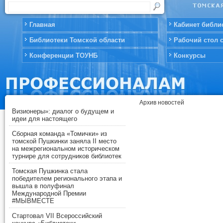
Главная
Кабинет библи
Библиотеки Томской области
Рабочий стол 
Конференции ТОУНБ
Конкурсы
Архив новостей
Визионеры»: диалог о будущем и
идеи для настоящего
Сборная команда «Томички» из
томской Пушкинки заняла II место
на межрегиональном историческом
турнире для сотрудников библиотек
Томская Пушкинка стала
победителем регионального этапа и
вышла в полуфинал
Международной Премии
#МЫВМЕСТЕ
Стартовал VII Всероссийский