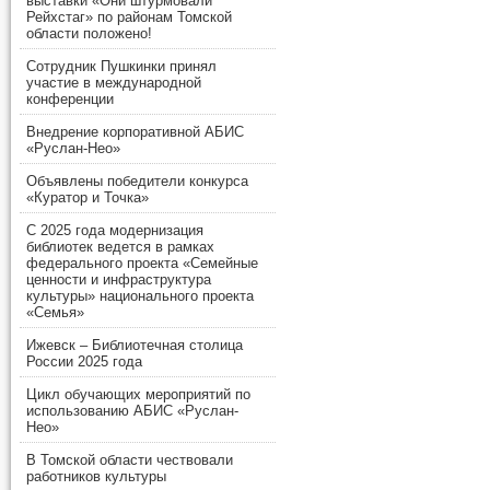
выставки «Они штурмовали
Рейхстаг» по районам Томской
области положено!
Сотрудник Пушкинки принял
участие в международной
конференции
Внедрение корпоративной АБИС
«Руслан-Нео»
Объявлены победители конкурса
«Куратор и Точка»
С 2025 года модернизация
библиотек ведется в рамках
федерального проекта «Семейные
ценности и инфраструктура
культуры» национального проекта
«Семья»
Ижевск – Библиотечная столица
России 2025 года
Цикл обучающих мероприятий по
использованию АБИС «Руслан-
Нео»
В Томской области чествовали
работников культуры