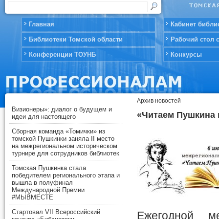
Главная
Кабинет библи
Библиотеки Томской области
Рабочий стол 
Конференции ТОУНБ
Конкурсы
Архив новостей
Визионеры»: диалог о будущем и
«Читаем Пушкина 
идеи для настоящего
Сборная команда «Томички» из
томской Пушкинки заняла II место
на межрегиональном историческом
турнире для сотрудников библиотек
Томская Пушкинка стала
победителем регионального этапа и
вышла в полуфинал
Международной Премии
#МЫВМЕСТЕ
Стартовал VII Всероссийский
Ежегодной м