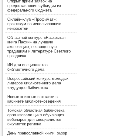
Открыт прием заявок на
предоставление субсидии из
федерального бюджета
Онлайн-клуб «ПрофиЧат»:
практикум по использованию
нейросетей
Областной конкурс «Раскрытая
книга Пасхи» на лучшую
экспозицию, посвященную
традициям и литературе Светлого
праздника
ИИ для специалистов
библиотечного дела
Всероссийский конкурс молодых
лидеров библиотечного дела
«Будущее библиотек»
Новые книжные выставки в
кабинете библиотековедения
Томская областная библиотека
организовала цикл обучающих
вебинаров для специалистов
библиотек региона
День православной книги: обзор