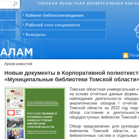
Кабинет библиотековедения
Рабочий стол специалиста
Конкурсы
Реги
Архив новостей
Новые документы в Корпоративной полнотекст
«Муниципальные библиотеки Томской области
Томская областная универсальная н
на основе отчётных данных формы 
наблюдения деятельности общедо
аналитических обзоров / отчёто
Томской области за 2023 год под
обзор состояния и деятельност
общедоступных библиотек Томской о
Обзор предназначен для руковод
библиотек Томской области, а
библиотечных систем и отдельных 