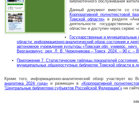
библиотечного обслуживания жителе
Данный документ вместе со ста
Корпоративной полнотекстовой ба
Томской области»
в разделе «Ана
деятельности государственных 
области» и доступен через сервис «
Государственные и муниципальные 
области: информационно-аналитический обзор состояния и деяте
автономное учреждение культуры «Томская обл. универс. науч. б
Вергановичус; ред. Л. В. Чередникова – Томск, 2024. – 90 с. – В
Приложение 7. Статистические таблицы показателей состояния
муниципальных общедоступных библиотек Томской области в ди
Кроме того, информационно-аналитический обзор участвует во 
аналитика 2024 года»
и размещен в
«Корпоративной полнотекст
“Центральные библиотеки субъектов Российской Федерации”»
на сайте
за