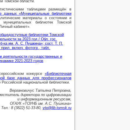
й Томской области.
тистическими таблицами размещён в
зе данных «Муниципальные библиотеки
литические материалы о состоянии и
и муниципальных библиотек Томской
Личный кабинет».
общедоступные библиотеки Томской
льности за 2023 год / Обл. гос.
-ка им. А. С. Пушкина»; сост. Т. П.
 прил. включ. фотогр., табл.
 и деятельности государственных и
намике 2021-2023 годов
Всероссийском конкурсе
«Библиотечная
овой базе данных для профессионалов
 Российской национальной библиотеки.
Вергановичус Татьяна Петровна,
меститель директора по цифровизации
и информационным ресурсам,
ОГАУК «ТОУНБ им. А.С. Пушкина»
Тел.: 8 (3822) 51-33-80,
vtp@lib.tomsk.ru