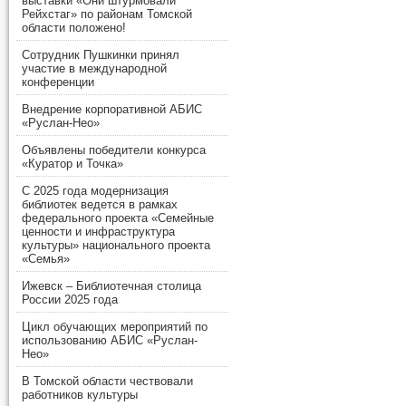
выставки «Они штурмовали
Рейхстаг» по районам Томской
области положено!
Сотрудник Пушкинки принял
участие в международной
конференции
Внедрение корпоративной АБИС
«Руслан-Нео»
Объявлены победители конкурса
«Куратор и Точка»
С 2025 года модернизация
библиотек ведется в рамках
федерального проекта «Семейные
ценности и инфраструктура
культуры» национального проекта
«Семья»
Ижевск – Библиотечная столица
России 2025 года
Цикл обучающих мероприятий по
использованию АБИС «Руслан-
Нео»
В Томской области чествовали
работников культуры