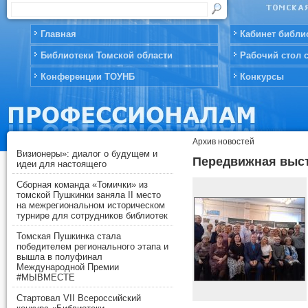
Главная
Кабинет библи
Библиотеки Томской области
Рабочий стол 
Конференции ТОУНБ
Конкурсы
Архив новостей
Визионеры»: диалог о будущем и
Передвижная выст
идеи для настоящего
Сборная команда «Томички» из
томской Пушкинки заняла II место
на межрегиональном историческом
турнире для сотрудников библиотек
Томская Пушкинка стала
победителем регионального этапа и
вышла в полуфинал
Международной Премии
#МЫВМЕСТЕ
Стартовал VII Всероссийский