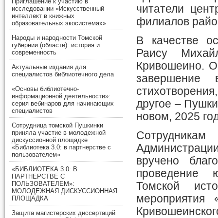
Приглашение к участию в
читатели цент
исследовании «Искусственный
интеллект в книжных
филиалов райо
образовательных экосистемах»
Народы и народности Томской
В качестве ос
губернии (области): история и
Раису Михай
современность
Кривошеино. О
Актуальные издания для
специалистов библиотечного дела
завершение 
стихотворения,
«Основы библиотечно-
информационной деятельности»:
другое – Пушки
серия вебинаров для начинающих
специалистов
новом, 2025 го
Сотрудница томской Пушкинки
приняла участие в молодежной
Сотрудника
дискуссионной площадке
Администрации
«Библиотека 3.0: в партнерстве с
пользователем»
вручено благ
«БИБЛИОТЕКА 3.0: В
проведение 
ПАРТНЕРСТВЕ С
ПОЛЬЗОВАТЕЛЕМ»:
Томской ист
МОЛОДЕЖНАЯ ДИСКУССИОННАЯ
мероприятия 
ПЛОЩАДКА
Кривошеинског
Защита магистерских диссертаций