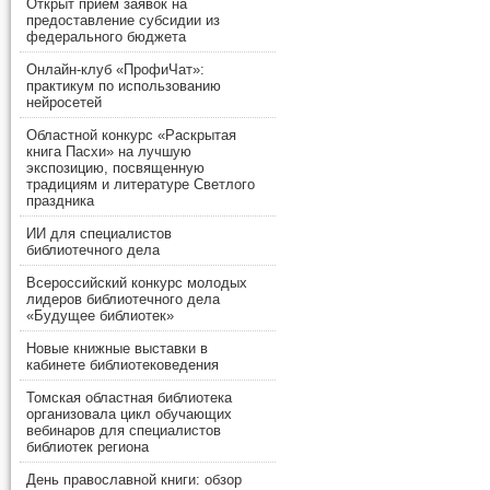
Открыт прием заявок на
предоставление субсидии из
федерального бюджета
Онлайн-клуб «ПрофиЧат»:
практикум по использованию
нейросетей
Областной конкурс «Раскрытая
книга Пасхи» на лучшую
экспозицию, посвященную
традициям и литературе Светлого
праздника
ИИ для специалистов
библиотечного дела
Всероссийский конкурс молодых
лидеров библиотечного дела
«Будущее библиотек»
Новые книжные выставки в
кабинете библиотековедения
Томская областная библиотека
организовала цикл обучающих
вебинаров для специалистов
библиотек региона
День православной книги: обзор