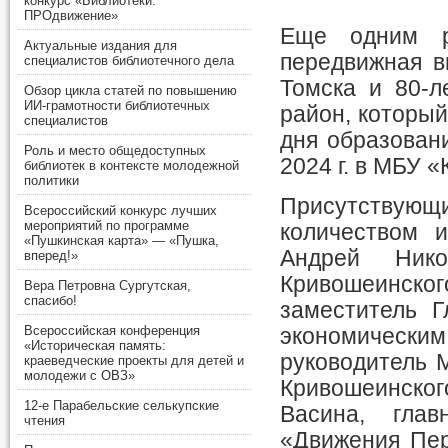
конкурс «Библиотеки.
ПРОдвижение»
Еще одним р
Актуальные издания для
передвижная в
специалистов библиотечного дела
Томска и 80-л
Обзор цикла статей по повышению
ИИ-грамотности библиотечных
район, который
специалистов
дня образован
Роль и место общедоступных
2024 г. в МБУ 
библиотек в контексте молодежной
политики
Присутствую
Всероссийский конкурс лучших
мероприятий по программе
количеством 
«Пушкинская карта» — «Пушка,
Андрей Нико
вперед!»
Кривошеинског
Вера Петровна Сургутская,
спасибо!
заместитель Г
Всероссийская конференция
экономически
«Историческая память:
руководитель 
краеведческие проекты для детей и
молодежи с ОВЗ»
Кривошеинског
12-е Парабельские селькупские
Васина, гла
чтения
«Движения Пер