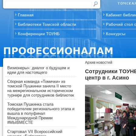
Главная
Кабинет библи
Библиотеки Томской области
Рабочий стол 
Конференции ТОУНБ
Конкурсы
Архив новостей
Визионеры»: диалог о будущем и
Сотрудники ТОУНБ
идеи для настоящего
центр в г. Асино
Сборная команда «Томички» из
томской Пушкинки заняла II место
на межрегиональном историческом
турнире для сотрудников библиотек
Томская Пушкинка стала
победителем регионального этапа и
вышла в полуфинал
Международной Премии
#МЫВМЕСТЕ
Стартовал VII Всероссийский