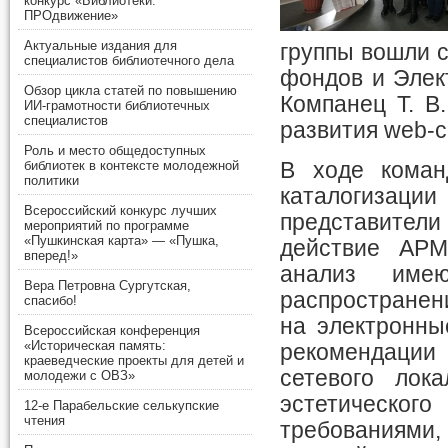
конкурс «Библиотеки.
ПРОдвижение»
Актуальные издания для
группы вошли 
специалистов библиотечного дела
фондов и Элект
Обзор цикла статей по повышению
Компанец Т. В.
ИИ-грамотности библиотечных
специалистов
развития web-с
Роль и место общедоступных
В ходе коман
библиотек в контексте молодежной
политики
каталогизац
Всероссийский конкурс лучших
представители
мероприятий по программе
«Пушкинская карта» — «Пушка,
действие АРМ
вперед!»
анализ имею
Вера Петровна Сургутская,
распространен
спасибо!
на электронны
Всероссийская конференция
«Историческая память:
рекомендации
краеведческие проекты для детей и
сетевого лока
молодежи с ОВЗ»
эстетическо
12-е Парабельские селькупские
чтения
требованиям