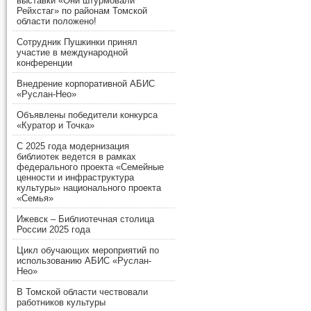
выставки «Они штурмовали
Рейхстаг» по районам Томской
области положено!
Сотрудник Пушкинки принял
участие в международной
конференции
Внедрение корпоративной АБИС
«Руслан-Нео»
Объявлены победители конкурса
«Куратор и Точка»
С 2025 года модернизация
библиотек ведется в рамках
федерального проекта «Семейные
ценности и инфраструктура
культуры» национального проекта
«Семья»
Ижевск – Библиотечная столица
России 2025 года
Цикл обучающих мероприятий по
использованию АБИС «Руслан-
Нео»
В Томской области чествовали
работников культуры