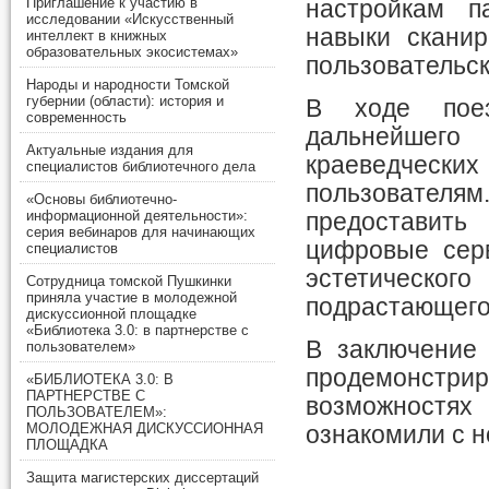
Приглашение к участию в
настройкам п
исследовании «Искусственный
навыки сканир
интеллект в книжных
образовательных экосистемах»
пользовательск
Народы и народности Томской
губернии (области): история и
В ходе поез
современность
дальнейшег
Актуальные издания для
краеведческих
специалистов библиотечного дела
пользователя
«Основы библиотечно-
информационной деятельности»:
предоставит
серия вебинаров для начинающих
цифровые серв
специалистов
эстетического
Сотрудница томской Пушкинки
приняла участие в молодежной
подрастающего
дискуссионной площадке
«Библиотека 3.0: в партнерстве с
В заключение 
пользователем»
продемонстри
«БИБЛИОТЕКА 3.0: В
ПАРТНЕРСТВЕ С
возможностя
ПОЛЬЗОВАТЕЛЕМ»:
МОЛОДЕЖНАЯ ДИСКУССИОННАЯ
ознакомили с 
ПЛОЩАДКА
Защита магистерских диссертаций