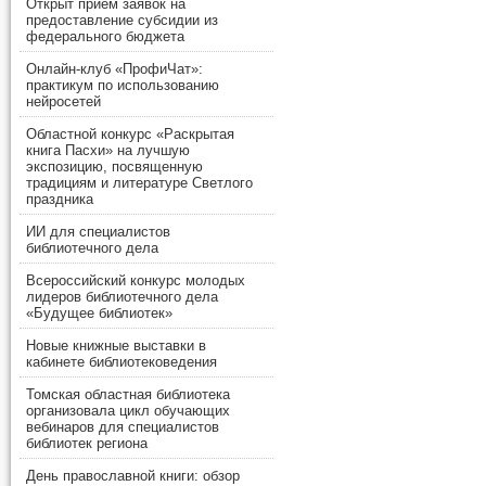
Открыт прием заявок на
предоставление субсидии из
федерального бюджета
Онлайн-клуб «ПрофиЧат»:
практикум по использованию
нейросетей
Областной конкурс «Раскрытая
книга Пасхи» на лучшую
экспозицию, посвященную
традициям и литературе Светлого
праздника
ИИ для специалистов
библиотечного дела
Всероссийский конкурс молодых
лидеров библиотечного дела
«Будущее библиотек»
Новые книжные выставки в
кабинете библиотековедения
Томская областная библиотека
организовала цикл обучающих
вебинаров для специалистов
библиотек региона
День православной книги: обзор