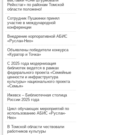
выставки «Они штурмовали
Рейхстаг» по районам Томской
области положено!
Сотрудник Пушкинки принял
участие в международной
конференции
Внедрение корпоративной АБИС
«Руслан-Нео»
Объявлены победители конкурса
«Куратор и Точка»
С 2025 года модернизация
библиотек ведется в рамках
федерального проекта «Семейные
ценности и инфраструктура
культуры» национального проекта
«Семья»
Ижевск – Библиотечная столица
России 2025 года
Цикл обучающих мероприятий по
использованию АБИС «Руслан-
Нео»
В Томской области чествовали
работников культуры