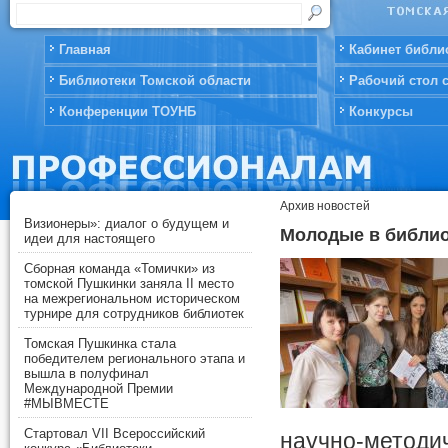
Главная
Кабинет библи
Библиотеки Томской области
Рабочий стол 
Конференции ТОУНБ
Конкурсы
Архив новостей
Визионеры»: диалог о будущем и
Молодые в библио
идеи для настоящего
Сборная команда «Томички» из
томской Пушкинки заняла II место
на межрегиональном историческом
турнире для сотрудников библиотек
Томская Пушкинка стала
победителем регионального этапа и
вышла в полуфинал
Международной Премии
#МЫВМЕСТЕ
Стартовал VII Всероссийский
научно-метод