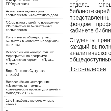
конкурс «Библиотеки.
отдела. Спе
ПРОдвижение»
библиотекаре
Актуальные издания для
специалистов библиотечного дела
представленн
Обзор цикла статей по повышению
фондом профе
ИИ-грамотности библиотечных
кабинете библи
специалистов
Роль и место общедоступных
Студенты приня
библиотек в контексте молодежной
политики
каждый выполн
аналитическ
Всероссийский конкурс лучших
мероприятий по программе
общедоступных
«Пушкинская карта» — «Пушка,
вперед!»
Фото-галерея
Вера Петровна Сургутская,
спасибо!
Всероссийская конференция
«Историческая память:
краеведческие проекты для детей и
молодежи с ОВЗ»
12-е Парабельские селькупские
чтения