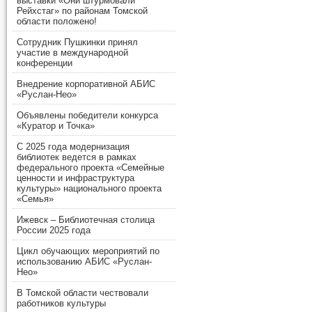
выставки «Они штурмовали
Рейхстаг» по районам Томской
области положено!
Сотрудник Пушкинки принял
участие в международной
конференции
Внедрение корпоративной АБИС
«Руслан-Нео»
Объявлены победители конкурса
«Куратор и Точка»
С 2025 года модернизация
библиотек ведется в рамках
федерального проекта «Семейные
ценности и инфраструктура
культуры» национального проекта
«Семья»
Ижевск – Библиотечная столица
России 2025 года
Цикл обучающих мероприятий по
использованию АБИС «Руслан-
Нео»
В Томской области чествовали
работников культуры