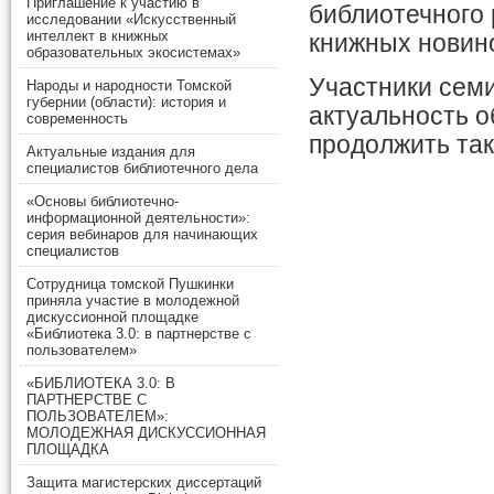
Приглашение к участию в
библиотечного 
исследовании «Искусственный
интеллект в книжных
книжных новино
образовательных экосистемах»
Участники сем
Народы и народности Томской
губернии (области): история и
актуальность 
современность
продолжить та
Актуальные издания для
специалистов библиотечного дела
«Основы библиотечно-
информационной деятельности»:
серия вебинаров для начинающих
специалистов
Сотрудница томской Пушкинки
приняла участие в молодежной
дискуссионной площадке
«Библиотека 3.0: в партнерстве с
пользователем»
«БИБЛИОТЕКА 3.0: В
ПАРТНЕРСТВЕ С
ПОЛЬЗОВАТЕЛЕМ»:
МОЛОДЕЖНАЯ ДИСКУССИОННАЯ
ПЛОЩАДКА
Защита магистерских диссертаций