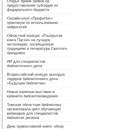
Открыт прием заявок на
предоставление субсидии из
федерального бюджета
Онлайн-клуб «ПрофиЧат»:
практикум по использованию
нейросетей
Областной конкурс «Раскрытая
книга Пасхи» на лучшую
экспозицию, посвященную
традициям и литературе Светлого
праздника
ИИ для специалистов
библиотечного дела
Всероссийский конкурс молодых
лидеров библиотечного дела
«Будущее библиотек»
Новые книжные выставки в
кабинете библиотековедения
Томская областная библиотека
организовала цикл обучающих
вебинаров для специалистов
библиотек региона
День православной книги: обзор