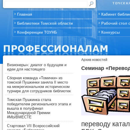
Главная
Кабинет библи
Библиотеки Томской области
Рабочий стол 
Конференции ТОУНБ
Конкурсы
Архив новостей
Визионеры»: диалог о будущем и
Cеминар «Перевод
идеи для настоящего
Сборная команда «Томички» из
томской Пушкинки заняла II место
на межрегиональном историческом
турнире для сотрудников библиотек
Томская Пушкинка стала
победителем регионального этапа и
вышла в полуфинал
Международной Премии
#МЫВМЕСТЕ
переводу катал
Стартовал VII Всероссийский