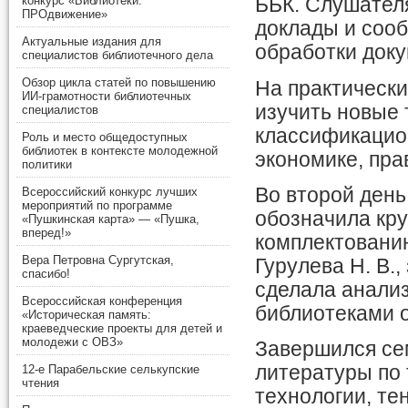
конкурс «Библиотеки.
ББК. Слушател
ПРОдвижение»
доклады и сооб
Актуальные издания для
обработки док
специалистов библиотечного дела
Обзор цикла статей по повышению
На практическ
ИИ-грамотности библиотечных
изучить новые 
специалистов
классификацио
Роль и место общедоступных
библиотек в контексте молодежной
экономике, пра
политики
Во второй день
Всероссийский конкурс лучших
мероприятий по программе
обозначила кру
«Пушкинская карта» — «Пушка,
вперед!»
комплектованию
Вера Петровна Сургутская,
Гурулева Н. В.
спасибо!
сделала анали
Всероссийская конференция
библиотеками о
«Историческая память:
краеведческие проекты для детей и
молодежи с ОВЗ»
Завершился се
литературы по
12-е Парабельские селькупские
чтения
технологии, те