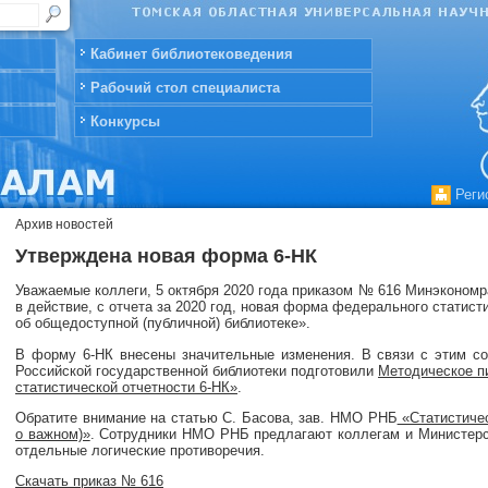
Кабинет библиотековедения
Рабочий стол специалиста
Конкурсы
Реги
Архив новостей
Утверждена новая форма 6-НК
Уважаемые коллеги, 5 октября 2020 года приказом № 616 Минэкономр
в действие, с отчета за 2020 год, новая форма федерального статис
об общедоступной (публичной) библиотеке».
В форму 6-НК внесены значительные изменения. В связи с этим со
Российской государственной библиотеки подготовили
Методическое п
статистической отчетности 6-НК»
.
Обратите внимание на статью С. Басова, зав. НМО РНБ
«Статистичес
о важном)»
. Сотрудники НМО РНБ предлагают коллегам и Министерс
отдельные логические противоречия.
Скачать приказ № 616