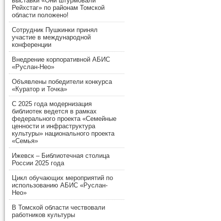
выставки «Они штурмовали
Рейхстаг» по районам Томской
области положено!
Сотрудник Пушкинки принял
участие в международной
конференции
Внедрение корпоративной АБИС
«Руслан-Нео»
Объявлены победители конкурса
«Куратор и Точка»
С 2025 года модернизация
библиотек ведется в рамках
федерального проекта «Семейные
ценности и инфраструктура
культуры» национального проекта
«Семья»
Ижевск – Библиотечная столица
России 2025 года
Цикл обучающих мероприятий по
использованию АБИС «Руслан-
Нео»
В Томской области чествовали
работников культуры