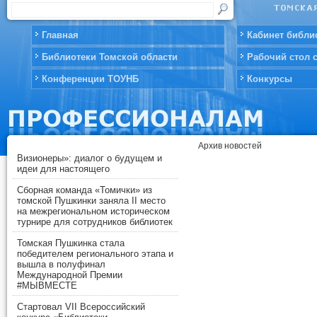
Главная
Кабинет библи
Библиотеки Томской области
Рабочий стол 
Конференции ТОУНБ
Конкурсы
Архив новостей
Визионеры»: диалог о будущем и
идеи для настоящего
Сборная команда «Томички» из
томской Пушкинки заняла II место
на межрегиональном историческом
турнире для сотрудников библиотек
Томская Пушкинка стала
победителем регионального этапа и
вышла в полуфинал
Международной Премии
#МЫВМЕСТЕ
Стартовал VII Всероссийский