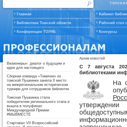
Главная
Кабинет библи
Библиотеки Томской области
Рабочий стол 
Конференции ТОУНБ
Конкурсы
Архив новостей
Визионеры»: диалог о будущем и
С 7 августа 20
идеи для настоящего
библиотеками инф
Сборная команда «Томички» из
томской Пушкинки заняла II место
На 
на межрегиональном историческом
турнире для сотрудников библиотек
опу
Росс
Томская Пушкинка стала
победителем регионального этапа и
утверждении
вышла в полуфинал
Международной Премии
общедоступны
#МЫВМЕСТЕ
информацион
Стартовал VII Всероссийский