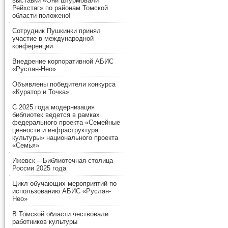
выставки «Они штурмовали
Рейхстаг» по районам Томской
области положено!
Сотрудник Пушкинки принял
участие в международной
конференции
Внедрение корпоративной АБИС
«Руслан-Нео»
Объявлены победители конкурса
«Куратор и Точка»
С 2025 года модернизация
библиотек ведется в рамках
федерального проекта «Семейные
ценности и инфраструктура
культуры» национального проекта
«Семья»
Ижевск – Библиотечная столица
России 2025 года
Цикл обучающих мероприятий по
использованию АБИС «Руслан-
Нео»
В Томской области чествовали
работников культуры