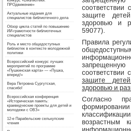
запрещенную
конкурс «Библиотеки.
ПРОдвижение»
соответствии 
Актуальные издания для
защите дете
специалистов библиотечного дела
здоровью и р
Обзор цикла статей по повышению
59077).
ИИ-грамотности библиотечных
специалистов
Правила регул
Роль и место общедоступных
общедоступны
библиотек в контексте молодежной
политики
информацион
Всероссийский конкурс лучших
запрещенную
мероприятий по программе
«Пушкинская карта» — «Пушка,
соответствии 
вперед!»
защите дете
Вера Петровна Сургутская,
здоровью и ра
спасибо!
Всероссийская конференция
Согласно пр
«Историческая память:
формировани
краеведческие проекты для детей и
молодежи с ОВЗ»
классификации
12-е Парабельские селькупские
возрастным 
чтения
информационн