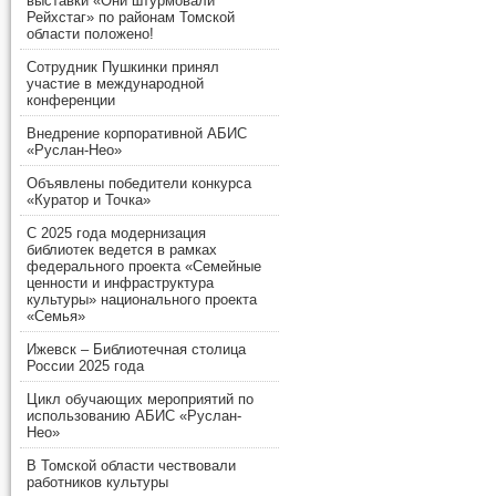
выставки «Они штурмовали
Рейхстаг» по районам Томской
области положено!
Сотрудник Пушкинки принял
участие в международной
конференции
Внедрение корпоративной АБИС
«Руслан-Нео»
Объявлены победители конкурса
«Куратор и Точка»
С 2025 года модернизация
библиотек ведется в рамках
федерального проекта «Семейные
ценности и инфраструктура
культуры» национального проекта
«Семья»
Ижевск – Библиотечная столица
России 2025 года
Цикл обучающих мероприятий по
использованию АБИС «Руслан-
Нео»
В Томской области чествовали
работников культуры