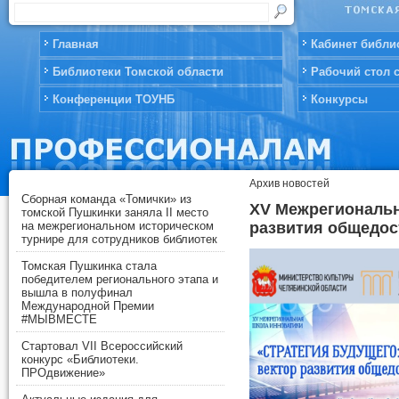
Главная
Кабинет библи
Библиотеки Томской области
Рабочий стол 
Конференции ТОУНБ
Конкурсы
Архив новостей
Сборная команда «Томички» из
XV Межрегиональн
томской Пушкинки заняла II место
развития общедос
на межрегиональном историческом
турнире для сотрудников библиотек
Томская Пушкинка стала
победителем регионального этапа и
вышла в полуфинал
Международной Премии
#МЫВМЕСТЕ
Стартовал VII Всероссийский
конкурс «Библиотеки.
ПРОдвижение»