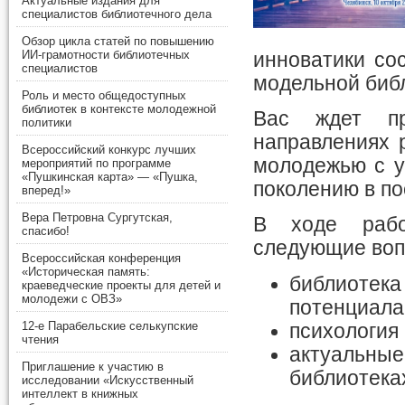
Актуальные издания для
специалистов библиотечного дела
Обзор цикла статей по повышению
ИИ-грамотности библиотечных
инноватики сос
специалистов
модельной библ
Роль и место общедоступных
библиотек в контексте молодежной
Вас ждет пр
политики
направлениях 
Всероссийский конкурс лучших
молодежью с у
мероприятий по программе
«Пушкинская карта» — «Пушка,
поколению в по
вперед!»
Вера Петровна Сургутская,
В ходе рабо
спасибо!
следующие воп
Всероссийская конференция
«Историческая память:
библиотека 
краеведческие проекты для детей и
молодежи с ОВЗ»
потенциала
12-е Парабельские селькупские
психология
чтения
актуальные
Приглашение к участию в
библиотека
исследовании «Искусственный
интеллект в книжных