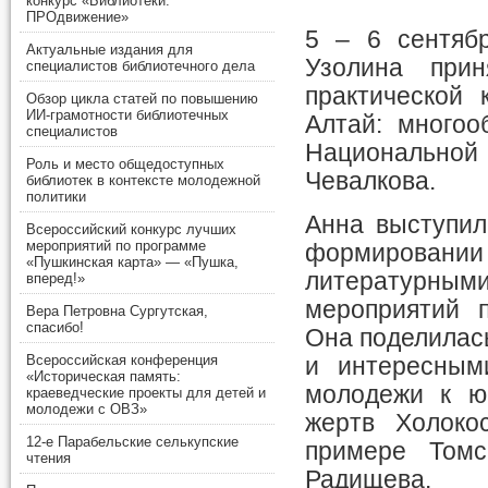
конкурс «Библиотеки.
ПРОдвижение»
5 – 6 сентяб
Актуальные издания для
Узолина прин
специалистов библиотечного дела
практической 
Обзор цикла статей по повышению
ИИ-грамотности библиотечных
Алтай: многоо
специалистов
Национальной
Роль и место общедоступных
Чевалкова.
библиотек в контексте молодежной
политики
Анна выступил
Всероссийский конкурс лучших
мероприятий по программе
формировании
«Пушкинская карта» — «Пушка,
литературными
вперед!»
мероприятий 
Вера Петровна Сургутская,
спасибо!
Она поделилас
Всероссийская конференция
и интересным
«Историческая память:
молодежи к ю
краеведческие проекты для детей и
молодежи с ОВЗ»
жертв Холоко
12-е Парабельские селькупские
примере Томс
чтения
Радищева.