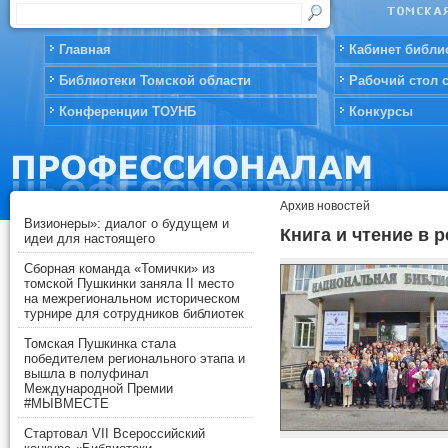
Главная
Кабинет библи
Библиотеки Томской области
Рабочий стол 
Конференции ТОУНБ
Конкурсы
Архив новостей
Визионеры»: диалог о будущем и
Книга и чтение в 
идеи для настоящего
Сборная команда «Томички» из
томской Пушкинки заняла II место
на межрегиональном историческом
турнире для сотрудников библиотек
Томская Пушкинка стала
победителем регионального этапа и
вышла в полуфинал
Международной Премии
#МЫВМЕСТЕ
Стартовал VII Всероссийский