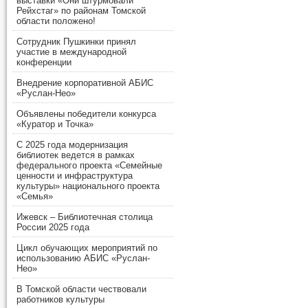
выставки «Они штурмовали
Рейхстаг» по районам Томской
области положено!
Сотрудник Пушкинки принял
участие в международной
конференции
Внедрение корпоративной АБИС
«Руслан-Нео»
Объявлены победители конкурса
«Куратор и Точка»
С 2025 года модернизация
библиотек ведется в рамках
федерального проекта «Семейные
ценности и инфраструктура
культуры» национального проекта
«Семья»
Ижевск – Библиотечная столица
России 2025 года
Цикл обучающих мероприятий по
использованию АБИС «Руслан-
Нео»
В Томской области чествовали
работников культуры