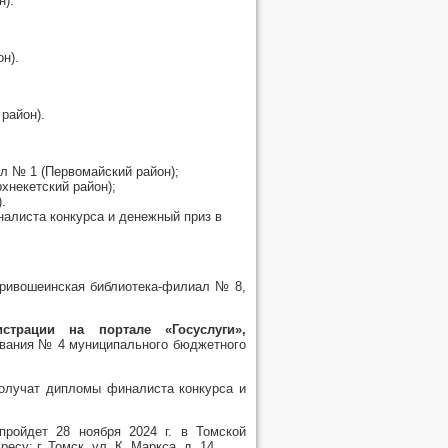
н).
н).
район).
л № 1 (Первомайский район);
хнекетский район);
.
алиста конкурса и денежный приз в
кривошеинская библиотека-филиал № 8,
трации на портале «Госуслуги»,
ивания № 4 муниципального бюджетного
олучат дипломы финалиста конкурса и
пройдет 28 ноября 2024 г. в Томской
су: г. Томск, ул. К. Маркса, д. 14.