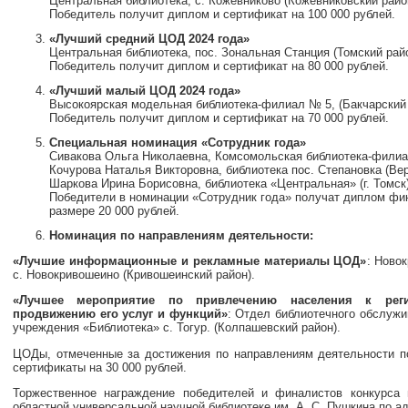
Центральная библиотека, с. Кожевниково (Кожевниковский райо
Победитель получит диплом и сертификат на 100 000 рублей.
«Лучший средний ЦОД 2024 года»
Центральная библиотека, пос. Зональная Станция (Томский райо
Победитель получит диплом и сертификат на 80 000 рублей.
«Лучший малый ЦОД 2024 года»
Высокоярская модельная библиотека-филиал № 5, (Бакчарский 
Победитель получит диплом и сертификат на 70 000 рублей.
Специальная номинация «Сотрудник года»
Сивакова Ольга Николаевна, Комсомольская библиотека-филиа
Кочурова Наталья Викторовна, библиотека пос. Степановка (Вер
Шаркова Ирина Борисовна, библиотека «Центральная» (г. Томск)
Победители в номинации «Сотрудник года» получат диплом фин
размере 20 000 рублей.
Номинация по направлениям деятельности:
«Лучшие информационные и рекламные материалы ЦОД»
: Ново
с. Новокривошеино (Кривошеинский район).
«Лучшее мероприятие по привлечению населения к регис
продвижению его услуг и функций»
: Отдел библиотечного обслуж
учреждения «Библиотека» с. Тогур. (Колпашевский район).
ЦОДы, отмеченные за достижения по направлениям деятельности п
сертификаты на 30 000 рублей.
Торжественное награждение победителей и финалистов конкурса 
областной универсальной научной библиотеке им. А. С. Пушкина по адре