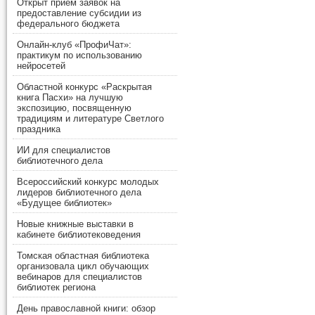
Открыт прием заявок на
предоставление субсидии из
федерального бюджета
Онлайн-клуб «ПрофиЧат»:
практикум по использованию
нейросетей
Областной конкурс «Раскрытая
книга Пасхи» на лучшую
экспозицию, посвященную
традициям и литературе Светлого
праздника
ИИ для специалистов
библиотечного дела
Всероссийский конкурс молодых
лидеров библиотечного дела
«Будущее библиотек»
Новые книжные выставки в
кабинете библиотековедения
Томская областная библиотека
организовала цикл обучающих
вебинаров для специалистов
библиотек региона
День православной книги: обзор