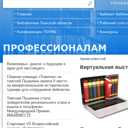
Главная
Кабинет библи
Библиотеки Томской области
Рабочий стол 
Конференции ТОУНБ
Конкурсы
Архив новостей
Визионеры»: диалог о будущем и
Виртуальная выст
идеи для настоящего
Сборная команда «Томички» из
томской Пушкинки заняла II место
на межрегиональном историческом
турнире для сотрудников библиотек
Томская Пушкинка стала
победителем регионального этапа и
вышла в полуфинал
Международной Премии
#МЫВМЕСТЕ
Стартовал VII Всероссийский