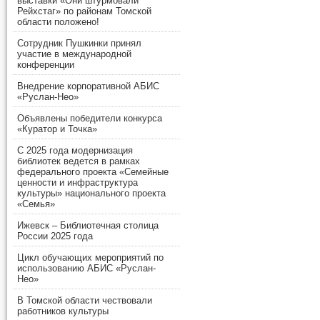
выставки «Они штурмовали
Рейхстаг» по районам Томской
области положено!
Сотрудник Пушкинки принял
участие в международной
конференции
Внедрение корпоративной АБИС
«Руслан-Нео»
Объявлены победители конкурса
«Куратор и Точка»
С 2025 года модернизация
библиотек ведется в рамках
федерального проекта «Семейные
ценности и инфраструктура
культуры» национального проекта
«Семья»
Ижевск – Библиотечная столица
России 2025 года
Цикл обучающих мероприятий по
использованию АБИС «Руслан-
Нео»
В Томской области чествовали
работников культуры