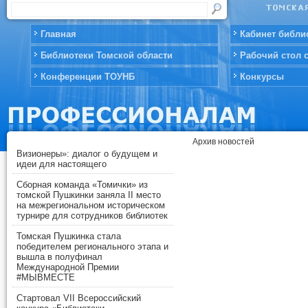
Главная
Кабинет библи
Библиотеки Томской области
Рабочий стол 
Конференции ТОУНБ
Конкурсы
Архив новостей
Визионеры»: диалог о будущем и
идеи для настоящего
Сборная команда «Томички» из
томской Пушкинки заняла II место
на межрегиональном историческом
турнире для сотрудников библиотек
Томская Пушкинка стала
победителем регионального этапа и
вышла в полуфинал
Международной Премии
#МЫВМЕСТЕ
Стартовал VII Всероссийский