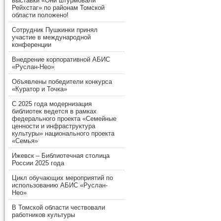
выставки «Они штурмовали
Рейхстаг» по районам Томской
области положено!
Сотрудник Пушкинки принял
участие в международной
конференции
Внедрение корпоративной АБИС
«Руслан-Нео»
Объявлены победители конкурса
«Куратор и Точка»
С 2025 года модернизация
библиотек ведется в рамках
федерального проекта «Семейные
ценности и инфраструктура
культуры» национального проекта
«Семья»
Ижевск – Библиотечная столица
России 2025 года
Цикл обучающих мероприятий по
использованию АБИС «Руслан-
Нео»
В Томской области чествовали
работников культуры