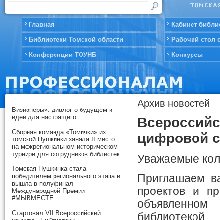
Главная
Кабинет библи
Библиотеки Томской области
Рабочий стол 
Конференции ТОУНБ
Конкурсы
Архив новостей
Визионеры»: диалог о будущем и
идеи для настоящего
Всероссийс
Сборная команда «Томички» из
цифровой с
томской Пушкинки заняла II место
на межрегиональном историческом
турнире для сотрудников библиотек
Уважаемые кол
Томская Пушкинка стала
Приглашаем ва
победителем регионального этапа и
вышла в полуфинал
проектов и п
Международной Премии
#МЫВМЕСТЕ
объявленном
Стартовал VII Всероссийский
библиотекой.