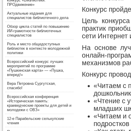
конкурс «Библиотеки.
ПРОдвижение»
Конкурс пройде
Актуальные издания для
специалистов библиотечного дела
Цель конкурс
Обзор цикла статей по повышению
практик приоб
ИИ-грамотности библиотечных
сети Интернет
специалистов
Роль и место общедоступных
На основе луч
библиотек в контексте молодежной
политики
онлайн-прог
механизмов ра
Всероссийский конкурс лучших
мероприятий по программе
«Пушкинская карта» — «Пушка,
Конкурс провод
вперед!»
Вера Петровна Сургутская,
«Читаем с 
спасибо!
дошкольнико
Всероссийская конференция
«Чтение с 
«Историческая память:
краеведческие проекты для детей и
младших шко
молодежи с ОВЗ»
«Читаем и 
12-е Парабельские селькупские
подростков 
чтения