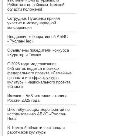
выставки «Они штурмовали
Рейхстаг» по районам Томской
области положено!
Сотрудник Пушкинки принял
участие в международной
конференции
Внедрение корпоративной АБИС
«Руслан-Нео»
Объявлены победители конкурса
«Куратор и Точка»
С 2025 года модернизация
библиотек ведется в рамках
федерального проекта «Семейные
ценности и инфраструктура
культуры» национального проекта
«Семья»
Ижевск – Библиотечная столица
России 2025 года
Цикл обучающих мероприятий по
использованию АБИС «Руслан-
Нео»
В Томской области чествовали
работников культуры