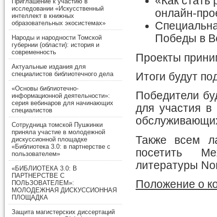
«Как стать
Приглашение к участию в
исследовании «Искусственный
онлайн-прое
интеллект в книжных
образовательных экосистемах»
Специальна
Победы в В
Народы и народности Томской
губернии (области): история и
современность
Проекты прин
Актуальные издания для
специалистов библиотечного дела
Итоги будут п
«Основы библиотечно-
Победители бу
информационной деятельности»:
серия вебинаров для начинающих
для участия в
специалистов
обслуживающих
Сотрудница томской Пушкинки
приняла участие в молодежной
Также всем л
дискуссионной площадке
«Библиотека 3.0: в партнерстве с
посетить Ме
пользователем»
литературы Non
«БИБЛИОТЕКА 3.0: В
ПАРТНЕРСТВЕ С
Положение о к
ПОЛЬЗОВАТЕЛЕМ»:
МОЛОДЕЖНАЯ ДИСКУССИОННАЯ
ПЛОЩАДКА
Защита магистерских диссертаций