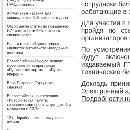
конкурс «Библиотеки.
сотрудники биб
ПРОдвижение»
работающие в э
Актуальные издания для
специалистов библиотечного дела
Для участия в
Обзор цикла статей по повышению
пройдя по сс
ИИ-грамотности библиотечных
специалистов
организаторов 
Роль и место общедоступных
библиотек в контексте молодежной
По усмотрени
политики
будут включе
Всероссийский конкурс лучших
издаваемый Г
мероприятий по программе
«Пушкинская карта» — «Пушка,
технические би
вперед!»
Доклады прин
Вера Петровна Сургутская,
спасибо!
Электронный ад
Всероссийская конференция
Подробности н
«Историческая память:
краеведческие проекты для детей и
молодежи с ОВЗ»
12-е Парабельские селькупские
чтения