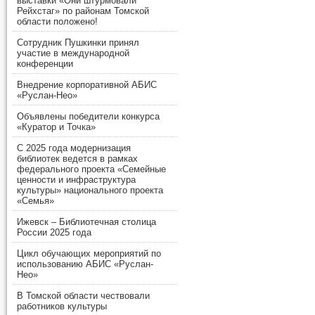
выставки «Они штурмовали
Рейхстаг» по районам Томской
области положено!
Сотрудник Пушкинки принял
участие в международной
конференции
Внедрение корпоративной АБИС
«Руслан-Нео»
Объявлены победители конкурса
«Куратор и Точка»
С 2025 года модернизация
библиотек ведется в рамках
федерального проекта «Семейные
ценности и инфраструктура
культуры» национального проекта
«Семья»
Ижевск – Библиотечная столица
России 2025 года
Цикл обучающих мероприятий по
использованию АБИС «Руслан-
Нео»
В Томской области чествовали
работников культуры