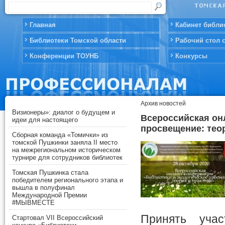
Главная
Кабинет библи
Библиотеки Томской области
Рабочий стол 
Конференции ТОУНБ
Конкурсы
Архив новостей
Визионеры»: диалог о будущем и
Всероссийская он
идеи для настоящего
просвещение: теор
Сборная команда «Томички» из
томской Пушкинки заняла II место
на межрегиональном историческом
турнире для сотрудников библиотек
Томская Пушкинка стала
победителем регионального этапа и
вышла в полуфинал
Международной Премии
#МЫВМЕСТЕ
Принять учас
Стартовал VII Всероссийский