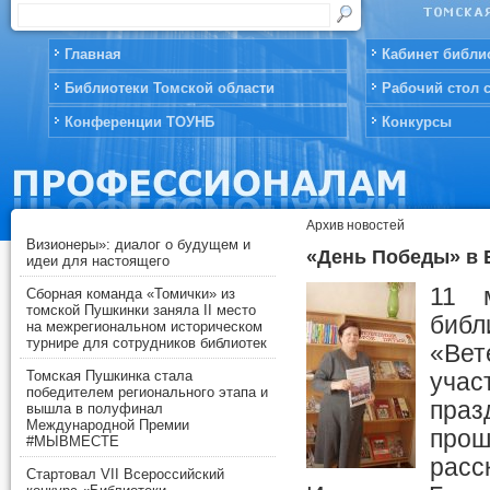
Главная
Кабинет библи
Библиотеки Томской области
Рабочий стол 
Конференции ТОУНБ
Конкурсы
Архив новостей
Визионеры»: диалог о будущем и
«День Победы» в 
идеи для настоящего
11 
Сборная команда «Томички» из
томской Пушкинки заняла II место
биб
на межрегиональном историческом
турнире для сотрудников библиотек
«Вет
Томская Пушкинка стала
уча
победителем регионального этапа и
праз
вышла в полуфинал
Международной Премии
прош
#МЫВМЕСТЕ
рас
Стартовал VII Всероссийский