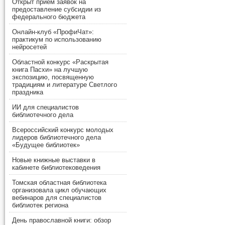
Открыт прием заявок на
предоставление субсидии из
федерального бюджета
Онлайн-клуб «ПрофиЧат»:
практикум по использованию
нейросетей
Областной конкурс «Раскрытая
книга Пасхи» на лучшую
экспозицию, посвященную
традициям и литературе Светлого
праздника
ИИ для специалистов
библиотечного дела
Всероссийский конкурс молодых
лидеров библиотечного дела
«Будущее библиотек»
Новые книжные выставки в
кабинете библиотековедения
Томская областная библиотека
организовала цикл обучающих
вебинаров для специалистов
библиотек региона
День православной книги: обзор