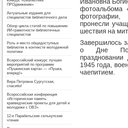
конкурс «Библиотеки.
Ивановна Боги
ПРОдвижение»
фотоальбома 
Актуальные издания для
фотографии,
специалистов библиотечного дела
пронесли учащ
Обзор цикла статей по повышению
шествия на мит
ИИ-грамотности библиотечных
специалистов
Завершилось з
Роль и место общедоступных
библиотек в контексте молодежной
о Дне Поб
политики
праздновании
Всероссийский конкурс лучших
1945 года, во
мероприятий по программе
«Пушкинская карта» — «Пушка,
чаепитием.
вперед!»
Вера Петровна Сургутская,
спасибо!
Всероссийская конференция
«Историческая память:
краеведческие проекты для детей и
молодежи с ОВЗ»
12-е Парабельские селькупские
чтения