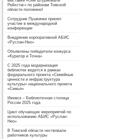
выставки «Они штурмовали
Рейхстаг» по районам Томской
области положено!
Сотрудник Пушкинки принял
участие в международной
конференции
Внедрение корпоративной АБИС
«Руслан-Нео»
Объявлены победители конкурса
«Куратор и Точка»
С 2025 года модернизация
библиотек ведется в рамках
федерального проекта «Семейные
ценности и инфраструктура
культуры» национального проекта
«Семья»
Ижевск – Библиотечная столица
России 2025 года
Цикл обучающих мероприятий по
использованию АБИС «Руслан-
Нео»
В Томской области чествовали
работников культуры