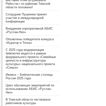
выставки «Они штурмовали
Рейхстаг» по районам Томской
области положено!
Сотрудник Пушкинки принял
участие в международной
конференции
Внедрение корпоративной АБИС
«Руслан-Нео»
Объявлены победители конкурса
«Куратор и Точка»
С 2025 года модернизация
библиотек ведется в рамках
федерального проекта «Семейные
ценности и инфраструктура
культуры» национального проекта
«Семья»
Ижевск – Библиотечная столица
России 2025 года
Цикл обучающих мероприятий по
использованию АБИС «Руслан-
Нео»
В Томской области чествовали
работников культуры