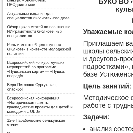
БУКО ВО 
конкурс «Библиотеки.
ПРОдвижение»
куль
Актуальные издания для
специалистов библиотечного дела
Обзор цикла статей по повышению
Уважаемые ко
ИИ-грамотности библиотечных
специалистов
Приглашаем вас
Роль и место общедоступных
библиотек в контексте молодежной
школы сельски
политики
и досугово-про
Всероссийский конкурс лучших
подростками», 
мероприятий по программе
«Пушкинская карта» — «Пушка,
базе Устюженс
вперед!»
Цель занятий:
Вера Петровна Сургутская,
спасибо!
Методическое 
Всероссийская конференция
«Историческая память:
работе с трудн
краеведческие проекты для детей и
молодежи с ОВЗ»
Задачи:
12-е Парабельские селькупские
чтения
анализ состо