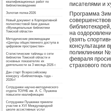
квалификационных работ по
писателями и х
библиотековедению
Программа Зим
Золотая полка-2026
совершенствов
Новый документ в Корпоративной
полнотекстовой базе данных
библиотекарей,
«Муниципальные библиотеки
Томской области»
на оздоровлени
(взять спортив
Методические рекомендации
«Центры общественного доступа в
консультации в
цифровом пространстве»
поликлиники №1
Статистические таблицы о сети
библиотек Томской области и
февраля проси
основных показателях их
страхового поли
деятельности за 3 месяца 2026 г.
Дан старт Всероссийскому
конкурсу «Библиотекарь года -
2026»!
Сотрудники научно-методического
отдела ТОУНБ им. А. С. Пушкина
повысили квалификацию
Сотрудники Пушкинки приняли
участие в XVI Международной
школе ассистивных услуг