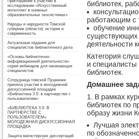
Приглашение к участию в
библиотек, ра
исследовании «Искусственный
интеллект в книжных
консультацио
образовательных экосистемах»
работающим с 
Народы и народности Томской
обучение инн
губернии (области): история и
современность
существующих 
деятельности к
Актуальные издания для
специалистов библиотечного дела
Категория слуш
«Основы библиотечно-
информационной деятельности»:
и специалисты
серия вебинаров для начинающих
специалистов
библиотек.
Сотрудница томской Пушкинки
Домашнее зад
приняла участие в молодежной
дискуссионной площадке
«Библиотека 3.0: в партнерстве с
1. В рамках ку
пользователем»
библиотек по 
«БИБЛИОТЕКА 3.0: В
образу жизни К
ПАРТНЕРСТВЕ С
ПОЛЬЗОВАТЕЛЕМ»:
МОЛОДЕЖНАЯ ДИСКУССИОННАЯ
Лучшая элект
ПЛОЩАДКА
по обозначенно
Защита магистерских диссертаций