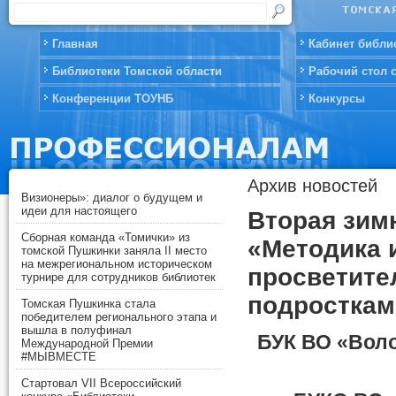
Главная
Кабинет библи
Библиотеки Томской области
Рабочий стол 
Конференции ТОУНБ
Конкурсы
Архив новостей
Визионеры»: диалог о будущем и
идеи для настоящего
Вторая зим
Сборная команда «Томички» из
«Методика 
томской Пушкинки заняла II место
на межрегиональном историческом
просветите
турнире для сотрудников библиотек
подросткам
Томская Пушкинка стала
победителем регионального этапа и
вышла в полуфинал
БУК ВО «Воло
Международной Премии
#МЫВМЕСТЕ
Стартовал VII Всероссийский