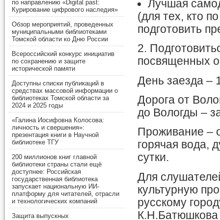
Лучшая самод
по направлению «Digital past:
Курирование цифрового наследия»
(для тех, кто 
Обзор мероприятий, проведенных
подготовить пр
муниципальными библиотеками
Томской области ко Дню России
2. Подготовить
Всероссийский конкурс инициатив
посвященных о
по сохранению и защите
исторической памяти
День заезда – 
Доступны списки публикаций в
средствах массовой информации о
Дорога от Воло
библиотеках Томской области за
2024 и 2025 годы
до Вологды – з
«Галина Иосифовна Колосова:
личность и свершения»:
Проживание – 
презентация книги в Научной
библиотеке ТГУ
горячая вода, д
сутки.
200 миллионов книг главной
библиотеки страны стали ещё
доступнее: Российская
Для слушателей
государственная библиотека
запускает национальную ИИ-
культурную про
платформу для читателей, отрасли
русскому город
и технологических компаний
К.Н.Батюшкова 
Защита выпускных