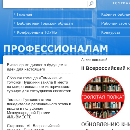
Главная
Кабинет библи
Библиотеки Томской области
Рабочий стол 
Конференции ТОУНБ
Конкурсы
Архив новостей
Визионеры»: диалог о будущем и
II Всероссийский 
идеи для настоящего
Сборная команда «Томички» из
томской Пушкинки заняла II место
на межрегиональном историческом
турнире для сотрудников библиотек
Томская Пушкинка стала
победителем регионального этапа и
вышла в полуфинал
Международной Премии
#МЫВМЕСТЕ
обновлению кни
Стартовал VII Всероссийский