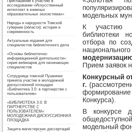
«Золотая п
Приглашение к участию в
исследовании «Искусственный
популяризиров
интеллект в книжных
модельных мун
образовательных экосистемах»
Народы и народности Томской
К участию п
губернии (области): история и
современность
библиотеки н
Актуальные издания для
отбора по со
специалистов библиотечного дела
национальн
«Основы библиотечно-
модернизацию 
информационной деятельности»:
серия вебинаров для начинающих
Прием заявок н
специалистов
Конкурсный о
Сотрудница томской Пушкинки
приняла участие в молодежной
г.
(рассмотрени
дискуссионной площадке
«Библиотека 3.0: в партнерстве с
формирование 
пользователем»
Конкурса).
«БИБЛИОТЕКА 3.0: В
ПАРТНЕРСТВЕ С
В конкурсе 
ПОЛЬЗОВАТЕЛЕМ»:
МОЛОДЕЖНАЯ ДИСКУССИОННАЯ
общедоступн
ПЛОЩАДКА
модельный фон
Защита магистерских диссертаций