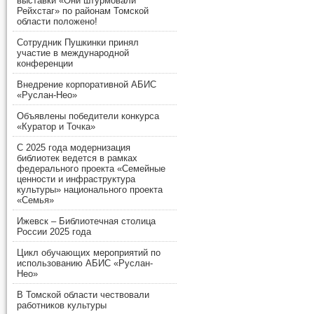
выставки «Они штурмовали
Рейхстаг» по районам Томской
области положено!
Сотрудник Пушкинки принял
участие в международной
конференции
Внедрение корпоративной АБИС
«Руслан-Нео»
Объявлены победители конкурса
«Куратор и Точка»
С 2025 года модернизация
библиотек ведется в рамках
федерального проекта «Семейные
ценности и инфраструктура
культуры» национального проекта
«Семья»
Ижевск – Библиотечная столица
России 2025 года
Цикл обучающих мероприятий по
использованию АБИС «Руслан-
Нео»
В Томской области чествовали
работников культуры