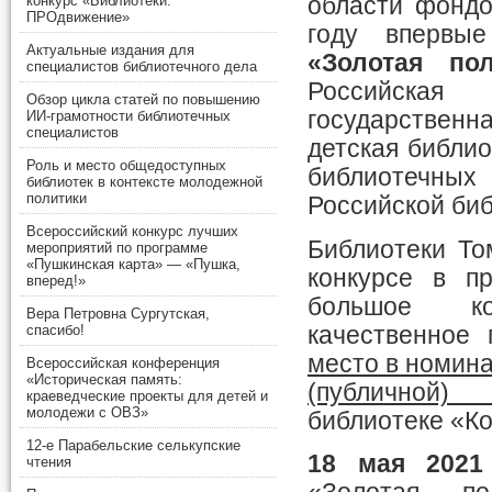
конкурс «Библиотеки.
области фондо
ПРОдвижение»
году вперв
Актуальные издания для
«Золотая пол
специалистов библиотечного дела
Российская 
Обзор цикла статей по повышению
государственн
ИИ-грамотности библиотечных
специалистов
детская библи
Роль и место общедоступных
библиотечны
библиотек в контексте молодежной
политики
Российской би
Всероссийский конкурс лучших
Библиотеки То
мероприятий по программе
«Пушкинская карта» — «Пушка,
конкурсе в п
вперед!»
большое кол
Вера Петровна Сургутская,
качественное
спасибо!
место в номин
Всероссийская конференция
«Историческая память:
(публичной) 
краеведческие проекты для детей и
молодежи с ОВЗ»
библиотеке «К
12-е Парабельские селькупские
18 мая 2021
чтения