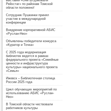
выставки «Они штурмовали
Рейхстаг» по районам Томской
области положено!
Сотрудник Пушкинки принял
участие в международной
конференции
Внедрение корпоративной АБИС
«Руслан-Нео»
Объявлены победители конкурса
«Куратор и Точка»
С 2025 года модернизация
библиотек ведется в рамках
федерального проекта «Семейные
ценности и инфраструктура
культуры» национального проекта
«Семья»
Ижевск – Библиотечная столица
России 2025 года
Цикл обучающих мероприятий по
использованию АБИС «Руслан-
Нео»
В Томской области чествовали
работников культуры