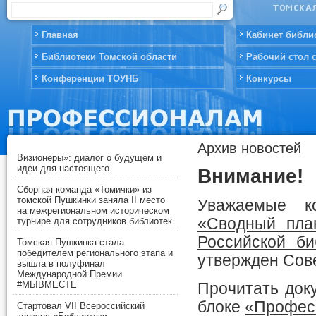
Главная
Кабинет библи
Библиотеки Томской области
Рабочий стол 
Конференции ТОУНБ
Конкурсы
Архив новостей
Визионеры»: диалог о будущем и
идеи для настоящего
Внимание!
Сборная команда «Томички» из
томской Пушкинки заняла II место
Уважаемые к
на межрегиональном историческом
«Сводный пла
турнире для сотрудников библиотек
Российской би
Томская Пушкинка стала
победителем регионального этапа и
утвержден Сове
вышла в полуфинал
Международной Премии
#МЫВМЕСТЕ
Прочитать док
блоке
«Профес
Стартовал VII Всероссийский