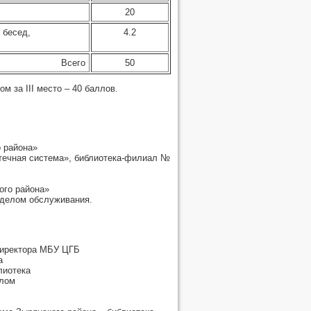
20
 бесед,
4.2
Всего
50
ом за III место – 40 баллов.
 района»
течная система», библиотека-филиал №
ого района»
тделом обслуживания.
директора МБУ ЦГБ
а
лиотека
елом