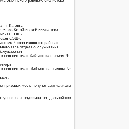
ма Зырянского района», библиотека-
л п. Катайга
отекарь Катайгинской библиотеки
гинская СОШ»
нская СОШ».
истема Кожевниковского района»
ьного зала отдела обслуживания
обслуживания
течная система»,библиотека-филиал №
текарь.
течная система», библиотека-филиал №
карь.
ие призовых мест, получат сертификаты
их успехов и надеемся на дальнейшее