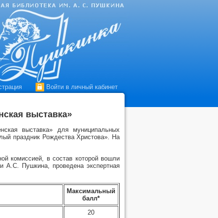
страция
Войти в личный кабинет
нская выставка»
енская выставка» для муниципальных
тлый праздник Рождества Христова». На
ой комиссией, в состав которой вошли
и А.С. Пушкина, проведена экспертная
Максимальный
балл*
20