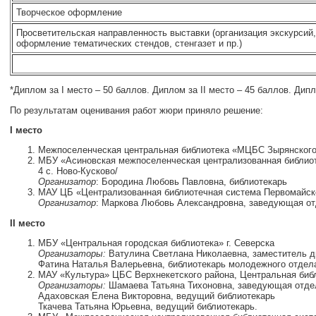
Творческое оформление
Просветительская направленность выставки (организация экскурсий,
оформление тематических стендов, стенгазет и пр.)
*Диплом за I место – 50 баллов. Диплом за II место – 45 баллов. Дипл
По результатам оценивания работ жюри приняло решение:
I место
Межпоселенческая центральная библиотека «МЦБС Зырянского
МБУ «Асиновская межпоселенческая централизованная библио
4 с. Ново-Кусково/
Организатор
: Бородина Любовь Павловна, библиотекарь
МАУ ЦБ «Централизованная библиотечная система Первомайск
Организатор
: Маркова Любовь Александровна, заведующая о
II место
МБУ «Центральная городская библиотека» г. Северска
Организаторы:
Ватулина Светлана Николаевна, заместитель 
Фатина Наталья Валерьевна, библиотекарь молодежного отдел
МАУ «Культура» ЦБС Верхнекетского района, Центральная биб
Организаторы:
Шамаева Татьяна Тихоновна, заведующая отд
Адаховская Елена Викторовна, ведущий библиотекарь
Ткачева Татьяна Юрьевна, ведущий библиотекарь.