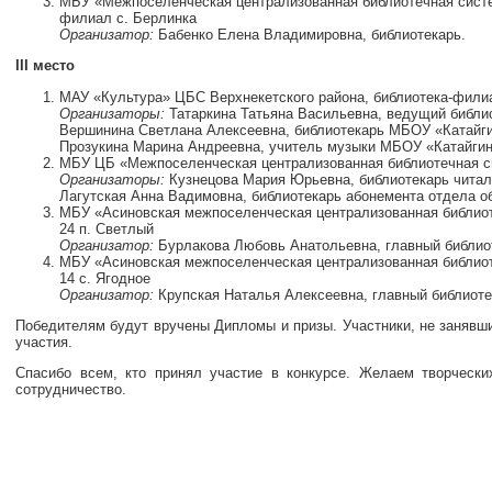
МБУ «Межпоселенческая централизованная библиотечная систе
филиал с. Берлинка
Организатор:
Бабенко Елена Владимировна, библиотекарь.
III место
МАУ «Культура» ЦБС Верхнекетского района, библиотека-филиа
Организаторы:
Татаркина Татьяна Васильевна, ведущий библи
Вершинина Светлана Алексеевна, библиотекарь МБОУ «Катай
Прозукина Марина Андреевна, учитель музыки МБОУ «Катайги
МБУ ЦБ «Межпоселенческая централизованная библиотечная с
Организаторы:
Кузнецова Мария Юрьевна, библиотекарь читал
Лагутская Анна Вадимовна, библиотекарь абонемента отдела 
МБУ «Асиновская межпоселенческая централизованная библио
24 п. Светлый
Организатор:
Бурлакова Любовь Анатольевна, главный библио
МБУ «Асиновская межпоселенческая централизованная библио
14 с. Ягодное
Организатор:
Крупская Наталья Алексеевна, главный библиоте
Победителям будут вручены Дипломы и призы. Участники, не занявш
участия.
Спасибо всем, кто принял участие в конкурсе. Желаем творческ
сотрудничество.