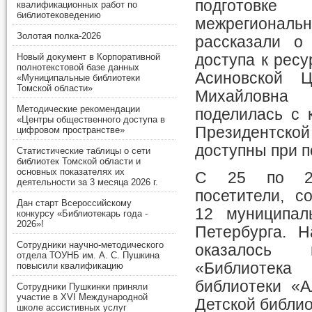
подготовке
квалификационных работ по
библиотековедению
межрегиональ
Золотая полка-2026
рассказали о
доступа к рес
Новый документ в Корпоративной
полнотекстовой базе данных
Асиновской 
«Муниципальные библиотеки
Томской области»
Михайловна 
Методические рекомендации
поделилась с 
«Центры общественного доступа в
Президентской
цифровом пространстве»
доступны при 
Статистические таблицы о сети
библиотек Томской области и
основных показателях их
С 25 по 27
деятельности за 3 месяца 2026 г.
посетители, с
Дан старт Всероссийскому
12 муниципал
конкурсу «Библиотекарь года -
2026»!
Петербурга. 
Сотрудники научно-методического
оказалось 
отдела ТОУНБ им. А. С. Пушкина
«Библиотек
повысили квалификацию
библиотеки «А
Сотрудники Пушкинки приняли
участие в XVI Международной
Детской библио
школе ассистивных услуг