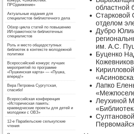
конкурс «Библиотеки.
ПРОдвижение»
областной 
Актуальные издания для
Старковой 
специалистов библиотечного дела
отделом эл
Обзор цикла статей по повышению
Дубро Юлии
ИИ-грамотности библиотечных
специалистов
региональн
им. А.С. П
Роль и место общедоступных
библиотек в контексте молодежной
Буценко На
политики
Кожевников
Всероссийский конкурс лучших
мероприятий по программе
Кирилловой
«Пушкинская карта» — «Пушка,
«Асиновска
вперед!»
Лапко Елен
Вера Петровна Сургутская,
спасибо!
«Межпоселе
Всероссийская конференция
Леухиной М
«Историческая память:
«Библиотек
краеведческие проекты для детей и
молодежи с ОВЗ»
Султановой
12-е Парабельские селькупские
Первомайск
чтения