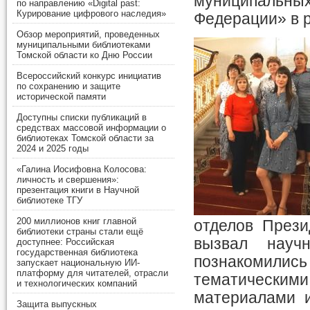
муниципальн
по направлению «Digital past:
Курирование цифрового наследия»
Федерации» в р
Обзор мероприятий, проведенных
муниципальными библиотеками
Томской области ко Дню России
Всероссийский конкурс инициатив
по сохранению и защите
исторической памяти
Доступны списки публикаций в
средствах массовой информации о
библиотеках Томской области за
2024 и 2025 годы
«Галина Иосифовна Колосова:
личность и свершения»:
презентация книги в Научной
библиотеке ТГУ
200 миллионов книг главной
отделов Прези
библиотеки страны стали ещё
вызвал научн
доступнее: Российская
государственная библиотека
познакомились
запускает национальную ИИ-
платформу для читателей, отрасли
тематическим
и технологических компаний
материалами и
Защита выпускных