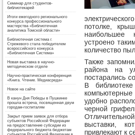
Семинар для студентов-
библиотекарей
Итоги ежегодного регионального
электрического
конкурса профессионального
потолке, крыш
мастерства «Библиотечная
аналитика Томской области»
наибольшее к
Библиотечная система г.
устроено таки
Стрежевого стала победителем
всероссийского конкурса
количество пыл
«Библиотечная Система»
Также запомни
Новая выставка в научно-
методическом отделе
района на ул
Научно-практическая конференция
постарались с
«Книга. Чтение. Медиасреда»
В библиотеке
Новое на сайте
компьютерные 
В канун Дня Победы в Пушкинке
удобно распол
прошла встреча, посвященная двум
городам-госпиталям
черной грифел
Отличительн
Закрыт прием заявок для отбора
субъектов Российской Федерации
выставки, ко
на предоставление субсидии из
федерального бюджета бюджетам
привлекают к с
субъектов Российской Федерации в