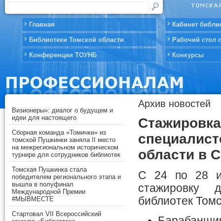
Главная
Кабинет библи
Библиотеки Томской области
Рабочий стол 
Конференции ТОУНБ
Конкурсы
Архив новостей
Визионеры»: диалог о будущем и
идеи для настоящего
Cтажировка
Сборная команда «Томички» из
специалист
томской Пушкинки заняла II место
на межрегиональном историческом
области в 
турнире для сотрудников библиотек
Томская Пушкинка стала
С 24 по 28 и
победителем регионального этапа и
вышла в полуфинал
стажировку д
Международной Премии
библиотек Томс
#МЫВМЕСТЕ
Стартовал VII Всероссийский
Барабанщик