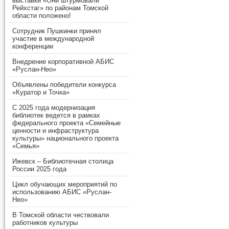
выставки «Они штурмовали
Рейхстаг» по районам Томской
области положено!
Сотрудник Пушкинки принял
участие в международной
конференции
Внедрение корпоративной АБИС
«Руслан-Нео»
Объявлены победители конкурса
«Куратор и Точка»
С 2025 года модернизация
библиотек ведется в рамках
федерального проекта «Семейные
ценности и инфраструктура
культуры» национального проекта
«Семья»
Ижевск – Библиотечная столица
России 2025 года
Цикл обучающих мероприятий по
использованию АБИС «Руслан-
Нео»
В Томской области чествовали
работников культуры