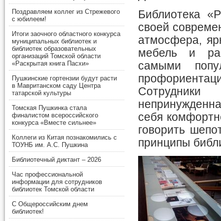
Поздравляем коллег из Стрежевого
Библиотека «
с юбилеем!
своей современ
Итоги заочного областного конкурса
атмосфера, яр
муниципальных библиотек и
библиотек образовательных
мебель и рас
организаций Томской области
самыми попу
«Раскрытая книга Пасхи»
профориента
Пушкинские гортензии будут расти
в Мавританском саду Центра
Сотрудники 
татарской культуры
непринужденна
Томская Пушкинка стала
себя комфортн
финалистом всероссийского
конкурса «Вместе сильнее»
говорить шепот
Коллеги из Китая познакомились с
принципы библ
ТОУНБ им. А.С. Пушкина
Библиотечный диктант – 2026
Час профессиональной
информации для сотрудников
библиотек Томской области
С Общероссийским днем
библиотек!