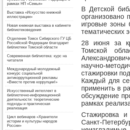
рамках НП «Семья»
В Детской биб
Выставка «Искусство книжной
организовано п
иллюстрации»
игровые зоны 
Новая книжная выставка в кабинете
библиотековедения
тематических з
Отделение Томск Сибирского ГУ ЦБ
28 июня за к
Российской Федерации благодарит
библиотеки Томской области
Томской обла
Современная библиотека: курс на
Александров
читателя
научно-методи
Международный молодежный
стажировки под
конкурс социальной
антикоррупционной рекламы
Каждый для се
«Вместе против коррупции!»
применить в ра
Искусственный интеллект в
обсуждение пр
библиотечно-информационной
деятельности: теоретические
рамках реализа
подходы и практическая
реализация
Стажировка и 
Цикл вебинаров «Хранители
Санкт-Петербу
истории и культуры народов
России»
неизгладимые