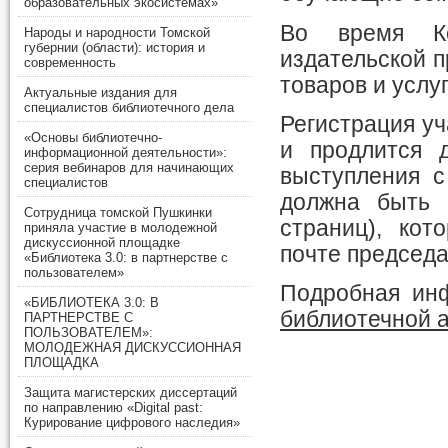
образовательных экосистемах»
Во время Ко
Народы и народности Томской
губернии (области): история и
издательской 
современность
товаров и услуг
Актуальные издания для
специалистов библиотечного дела
Регистрация уч
«Основы библиотечно-
и продлится 
информационной деятельности»:
серия вебинаров для начинающих
выступления с
специалистов
должна быть 
Сотрудница томской Пушкинки
страниц), кот
приняла участие в молодежной
дискуссионной площадке
почте председ
«Библиотека 3.0: в партнерстве с
пользователем»
Подробная и
«БИБЛИОТЕКА 3.0: В
библиотечной 
ПАРТНЕРСТВЕ С
ПОЛЬЗОВАТЕЛЕМ»:
МОЛОДЕЖНАЯ ДИСКУССИОННАЯ
ПЛОЩАДКА
Защита магистерских диссертаций
по направлению «Digital past:
Курирование цифрового наследия»