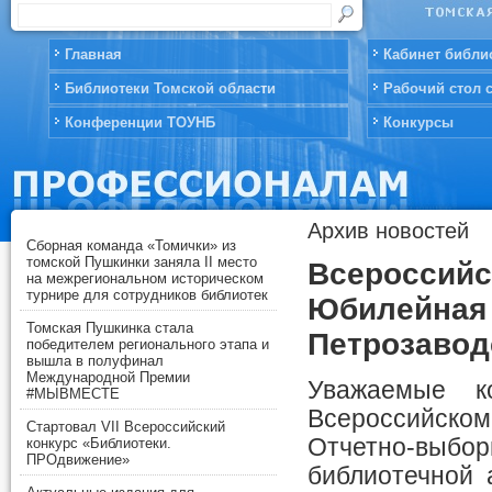
Главная
Кабинет библи
Библиотеки Томской области
Рабочий стол 
Конференции ТОУНБ
Конкурсы
Архив новостей
Сборная команда «Томички» из
томской Пушкинки заняла II место
Всероссийс
на межрегиональном историческом
турнире для сотрудников библиотек
Юбилейная 
Томская Пушкинка стала
Петрозавод
победителем регионального этапа и
вышла в полуфинал
Международной Премии
Уважаемые к
#МЫВМЕСТЕ
Всероссийско
Стартовал VII Всероссийский
Отчетно-выбо
конкурс «Библиотеки.
ПРОдвижение»
библиотечной 