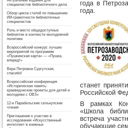
Актуальные издания для
года в Петроз
специалистов библиотечного дела
года.
Обзор цикла статей по повышению
ИИ-грамотности библиотечных
специалистов
Роль и место общедоступных
библиотек в контексте молодежной
политики
Всероссийский конкурс лучших
мероприятий по программе
«Пушкинская карта» — «Пушка,
вперед!»
Вера Петровна Сургутская,
спасибо!
Всероссийская конференция
станет принят
«Историческая память:
краеведческие проекты для детей и
Российской Фе
молодежи с ОВЗ»
В рамках Кон
12-е Парабельские селькупские
чтения
«Школа библи
Приглашение к участию в
встреча участ
исследовании «Искусственный
интеллект в книжных
обучающие се