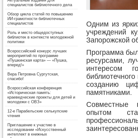
Актуальные издания для
специалистов библиотечного дела
Обзор цикла статей по повышению
ИИ-грамотности библиотечных
Одним из ярки
специалистов
учреждений ку
Роль и место общедоступных
библиотек в контексте молодежной
Запорожской об
политики
Программа был
Всероссийский конкурс лучших
мероприятий по программе
ресурсами, лу
«Пушкинская карта» — «Пушка,
вперед!»
интересом г
Вера Петровна Сургутская,
библиотечного
спасибо!
созданию ци
Всероссийская конференция
памятниками.
«Историческая память:
краеведческие проекты для детей и
молодежи с ОВЗ»
Совместные п
опытом ст
12-е Парабельские селькупские
чтения
профессионал
Приглашение к участию в
заинтересованн
исследовании «Искусственный
интеллект в книжных