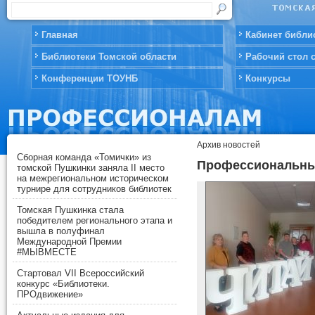
Главная
Кабинет библи
Библиотеки Томской области
Рабочий стол 
Конференции ТОУНБ
Конкурсы
Архив новостей
Сборная команда «Томички» из
Профессиональны
томской Пушкинки заняла II место
на межрегиональном историческом
турнире для сотрудников библиотек
Томская Пушкинка стала
победителем регионального этапа и
вышла в полуфинал
Международной Премии
#МЫВМЕСТЕ
Стартовал VII Всероссийский
конкурс «Библиотеки.
ПРОдвижение»