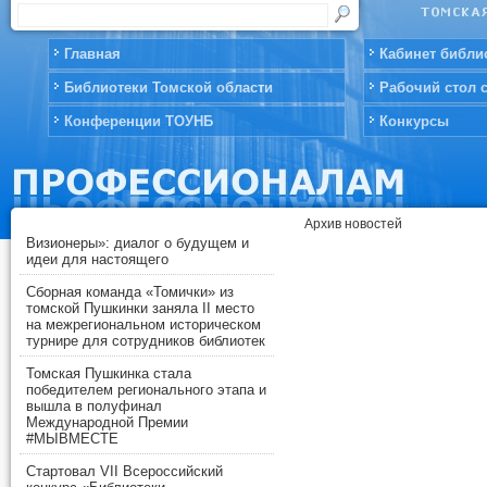
Главная
Кабинет библи
Библиотеки Томской области
Рабочий стол 
Конференции ТОУНБ
Конкурсы
Архив новостей
Визионеры»: диалог о будущем и
идеи для настоящего
Сборная команда «Томички» из
томской Пушкинки заняла II место
на межрегиональном историческом
турнире для сотрудников библиотек
Томская Пушкинка стала
победителем регионального этапа и
вышла в полуфинал
Международной Премии
#МЫВМЕСТЕ
Стартовал VII Всероссийский