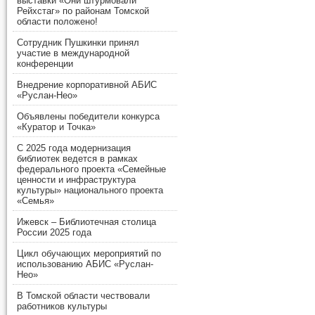
выставки «Они штурмовали
Рейхстаг» по районам Томской
области положено!
Сотрудник Пушкинки принял
участие в международной
конференции
Внедрение корпоративной АБИС
«Руслан-Нео»
Объявлены победители конкурса
«Куратор и Точка»
С 2025 года модернизация
библиотек ведется в рамках
федерального проекта «Семейные
ценности и инфраструктура
культуры» национального проекта
«Семья»
Ижевск – Библиотечная столица
России 2025 года
Цикл обучающих мероприятий по
использованию АБИС «Руслан-
Нео»
В Томской области чествовали
работников культуры