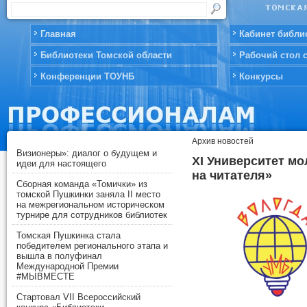
Главная
Кабинет библи
Библиотеки Томской области
Рабочий стол 
Конференции ТОУНБ
Конкурсы
Архив новостей
Визионеры»: диалог о будущем и
XI Университет м
идеи для настоящего
на читателя»
Сборная команда «Томички» из
томской Пушкинки заняла II место
на межрегиональном историческом
турнире для сотрудников библиотек
Томская Пушкинка стала
победителем регионального этапа и
вышла в полуфинал
Международной Премии
#МЫВМЕСТЕ
Стартовал VII Всероссийский