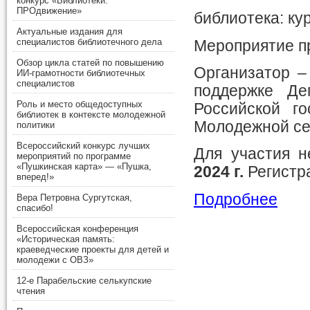
конкурс «Библиотеки.
ПРОдвижение»
библиотека: ку
Актуальные издания для
специалистов библиотечного дела
Мероприятие п
Обзор цикла статей по повышению
Организатор –
ИИ-грамотности библиотечных
специалистов
поддержке Де
Роль и место общедоступных
Российской г
библиотек в контексте молодежной
Молодежной се
политики
Всероссийский конкурс лучших
Для участия 
мероприятий по программе
«Пушкинская карта» — «Пушка,
2024 г.
Регистра
вперед!»
Подробнее
Вера Петровна Сургутская,
спасибо!
Всероссийская конференция
«Историческая память:
краеведческие проекты для детей и
молодежи с ОВЗ»
12-е Парабельские селькупские
чтения