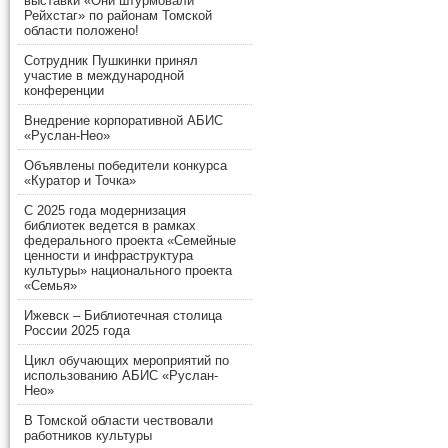
выставки «Они штурмовали
Рейхстаг» по районам Томской
области положено!
Сотрудник Пушкинки принял
участие в международной
конференции
Внедрение корпоративной АБИС
«Руслан-Нео»
Объявлены победители конкурса
«Куратор и Точка»
С 2025 года модернизация
библиотек ведется в рамках
федерального проекта «Семейные
ценности и инфраструктура
культуры» национального проекта
«Семья»
Ижевск – Библиотечная столица
России 2025 года
Цикл обучающих мероприятий по
использованию АБИС «Руслан-
Нео»
В Томской области чествовали
работников культуры