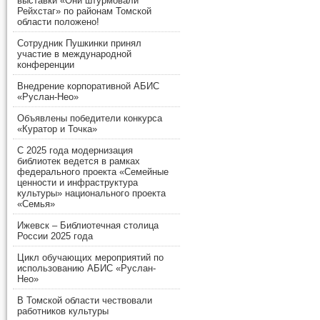
выставки «Они штурмовали
Рейхстаг» по районам Томской
области положено!
Сотрудник Пушкинки принял
участие в международной
конференции
Внедрение корпоративной АБИС
«Руслан-Нео»
Объявлены победители конкурса
«Куратор и Точка»
С 2025 года модернизация
библиотек ведется в рамках
федерального проекта «Семейные
ценности и инфраструктура
культуры» национального проекта
«Семья»
Ижевск – Библиотечная столица
России 2025 года
Цикл обучающих мероприятий по
использованию АБИС «Руслан-
Нео»
В Томской области чествовали
работников культуры