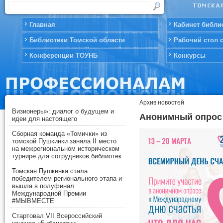
Главная
Кабинет библи
Библиотеки Томской области
Рабочий стол 
Конференции ТОУНБ
Конкурсы
Архив новостей
Визионеры»: диалог о будущем и
Анонимный опрос 
идеи для настоящего
Сборная команда «Томички» из
томской Пушкинки заняла II место
на межрегиональном историческом
турнире для сотрудников библиотек
Томская Пушкинка стала
победителем регионального этапа и
вышла в полуфинал
Международной Премии
#МЫВМЕСТЕ
Стартовал VII Всероссийский