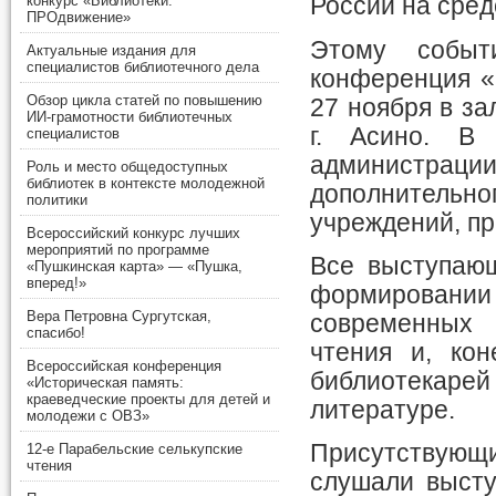
конкурс «Библиотеки.
России на сред
ПРОдвижение»
Этому событ
Актуальные издания для
специалистов библиотечного дела
конференция «
Обзор цикла статей по повышению
27 ноября в за
ИИ-грамотности библиотечных
г. Асино. В
специалистов
администра
Роль и место общедоступных
библиотек в контексте молодежной
дополнитель
политики
учреждений, п
Всероссийский конкурс лучших
мероприятий по программе
Все выступающ
«Пушкинская карта» — «Пушка,
вперед!»
формировании
Вера Петровна Сургутская,
современных
спасибо!
чтения и, кон
Всероссийская конференция
библиотекаре
«Историческая память:
краеведческие проекты для детей и
литературе.
молодежи с ОВЗ»
Присутствующи
12-е Парабельские селькупские
чтения
слушали высту