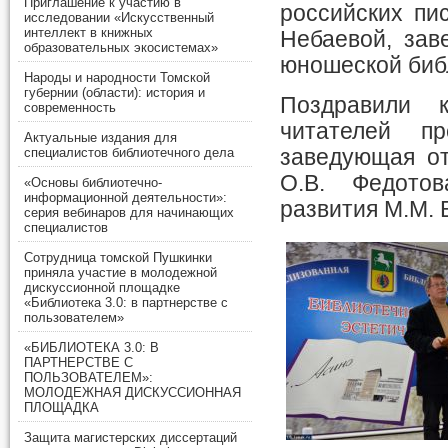
Приглашение к участию в
российских пис
исследовании «Искусственный
интеллект в книжных
Небаевой, зав
образовательных экосистемах»
юношеской биб
Народы и народности Томской
губернии (области): история и
Поздравили 
современность
читателей п
Актуальные издания для
заведующая от
специалистов библиотечного дела
О.В. Федото
«Основы библиотечно-
информационной деятельности»:
развития М.М. 
серия вебинаров для начинающих
специалистов
Сотрудница томской Пушкинки
приняла участие в молодежной
дискуссионной площадке
«Библиотека 3.0: в партнерстве с
пользователем»
«БИБЛИОТЕКА 3.0: В
ПАРТНЕРСТВЕ С
ПОЛЬЗОВАТЕЛЕМ»:
МОЛОДЕЖНАЯ ДИСКУССИОННАЯ
ПЛОЩАДКА
Защита магистерских диссертаций