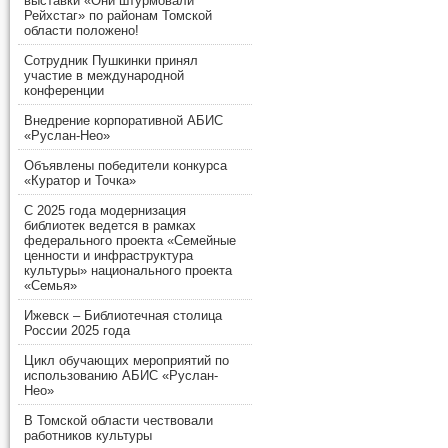
выставки «Они штурмовали
Рейхстаг» по районам Томской
области положено!
Сотрудник Пушкинки принял
участие в международной
конференции
Внедрение корпоративной АБИС
«Руслан-Нео»
Объявлены победители конкурса
«Куратор и Точка»
С 2025 года модернизация
библиотек ведется в рамках
федерального проекта «Семейные
ценности и инфраструктура
культуры» национального проекта
«Семья»
Ижевск – Библиотечная столица
России 2025 года
Цикл обучающих мероприятий по
использованию АБИС «Руслан-
Нео»
В Томской области чествовали
работников культуры