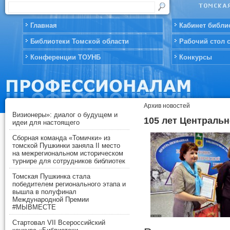
Главная
Кабинет библи
Библиотеки Томской области
Рабочий стол 
Конференции ТОУНБ
Конкурсы
Архив новостей
Визионеры»: диалог о будущем и
105 лет Централь
идеи для настоящего
Сборная команда «Томички» из
томской Пушкинки заняла II место
на межрегиональном историческом
турнире для сотрудников библиотек
Томская Пушкинка стала
победителем регионального этапа и
вышла в полуфинал
Международной Премии
#МЫВМЕСТЕ
Стартовал VII Всероссийский