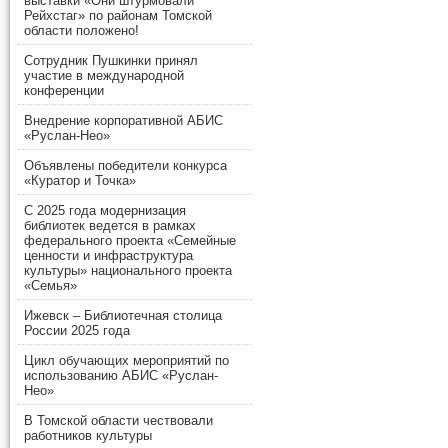
выставки «Они штурмовали
Рейхстаг» по районам Томской
области положено!
Сотрудник Пушкинки принял
участие в международной
конференции
Внедрение корпоративной АБИС
«Руслан-Нео»
Объявлены победители конкурса
«Куратор и Точка»
С 2025 года модернизация
библиотек ведется в рамках
федерального проекта «Семейные
ценности и инфраструктура
культуры» национального проекта
«Семья»
Ижевск – Библиотечная столица
России 2025 года
Цикл обучающих мероприятий по
использованию АБИС «Руслан-
Нео»
В Томской области чествовали
работников культуры