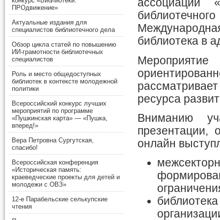
конкурс «Библиотеки.
ассоциации «
ПРОдвижение»
библиотечног
Актуальные издания для
Международна
специалистов библиотечного дела
библиотека в а
Обзор цикла статей по повышению
ИИ-грамотности библиотечных
Мероприятие 
специалистов
ориентированн
Роль и место общедоступных
библиотек в контексте молодежной
рассматривае
политики
ресурса развит
Всероссийский конкурс лучших
мероприятий по программе
Вниманию уча
«Пушкинская карта» — «Пушка,
вперед!»
презентации, 
Вера Петровна Сургутская,
онлайн выступ
спасибо!
межсекторн
Всероссийская конференция
«Историческая память:
формирован
краеведческие проекты для детей и
молодежи с ОВЗ»
ограничени
библиотека
12-е Парабельские селькупские
чтения
организаци