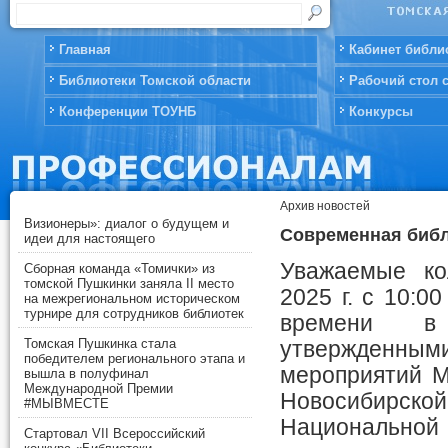
Главная
Кабинет библи
Библиотеки Томской области
Рабочий стол 
Конференции ТОУНБ
Конкурсы
Архив новостей
Визионеры»: диалог о будущем и
Современная библ
идеи для настоящего
Уважаемые ко
Сборная команда «Томички» из
томской Пушкинки заняла II место
2025 г. с 10:0
на межрегиональном историческом
турнире для сотрудников библиотек
времени в
Томская Пушкинка стала
утвержде
победителем регионального этапа и
мероприятий М
вышла в полуфинал
Международной Премии
Новосибирс
#МЫВМЕСТЕ
Национальн
Стартовал VII Всероссийский