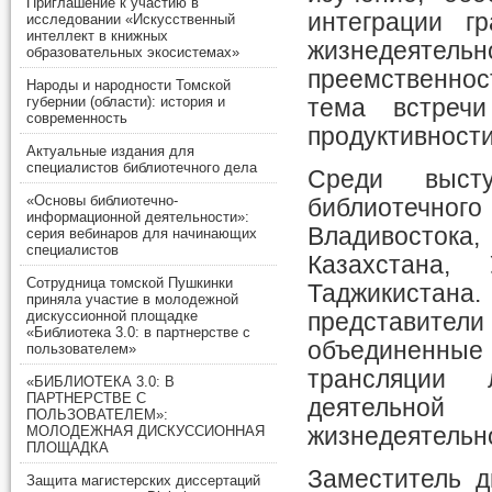
Приглашение к участию в
интеграции г
исследовании «Искусственный
интеллект в книжных
жизнедеяте
образовательных экосистемах»
преемственно
Народы и народности Томской
губернии (области): история и
тема встреч
современность
продуктивности
Актуальные издания для
специалистов библиотечного дела
Среди выст
«Основы библиотечно-
библиотечног
информационной деятельности»:
Владивосток
серия вебинаров для начинающих
специалистов
Казахстана,
Сотрудница томской Пушкинки
Таджикиста
приняла участие в молодежной
дискуссионной площадке
представит
«Библиотека 3.0: в партнерстве с
объединенные
пользователем»
трансляции 
«БИБЛИОТЕКА 3.0: В
ПАРТНЕРСТВЕ С
деятельной
ПОЛЬЗОВАТЕЛЕМ»:
жизнедеятельн
МОЛОДЕЖНАЯ ДИСКУССИОННАЯ
ПЛОЩАДКА
Заместитель д
Защита магистерских диссертаций