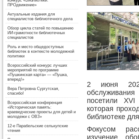
конкурс «Библиотеки.
ПРОдвижение»
Актуальные издания для
специалистов библиотечного дела
Обзор цикла статей по повышению
ИИ-грамотности библиотечных
специалистов
Роль и место общедоступных
библиотек в контексте молодежной
политики
Всероссийский конкурс лучших
мероприятий по программе
«Пушкинская карта» — «Пушка,
вперед!»
2 июня 2026
Вера Петровна Сургутская,
обслуживания
спасибо!
посетили XVI
Всероссийская конференция
«Историческая память:
которая прохо
краеведческие проекты для детей и
библиотеке для
молодежи с ОВЗ»
12-е Парабельские селькупские
Фокусом рас
чтения
изучение, об