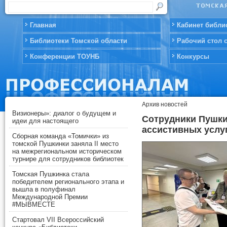
Главная
Кабинет библи
Библиотеки Томской области
Рабочий стол 
Конференции ТОУНБ
Конкурсы
Архив новостей
Визионеры»: диалог о будущем и
Сотрудники Пушки
идеи для настоящего
ассистивных услу
Сборная команда «Томички» из
томской Пушкинки заняла II место
на межрегиональном историческом
турнире для сотрудников библиотек
Томская Пушкинка стала
победителем регионального этапа и
вышла в полуфинал
Международной Премии
#МЫВМЕСТЕ
Стартовал VII Всероссийский