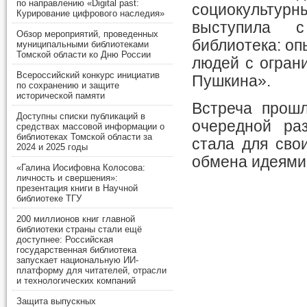
по направлению «Digital past:
социокультур
Курирование цифрового наследия»
выступила с
Обзор мероприятий, проведенных
библиотека: оп
муниципальными библиотеками
Томской области ко Дню России
людей с огран
Всероссийский конкурс инициатив
Пушкина».
по сохранению и защите
исторической памяти
Встреча прош
Доступны списки публикаций в
очередной ра
средствах массовой информации о
библиотеках Томской области за
стала для сво
2024 и 2025 годы
обмена идеями
«Галина Иосифовна Колосова:
личность и свершения»:
презентация книги в Научной
библиотеке ТГУ
200 миллионов книг главной
библиотеки страны стали ещё
доступнее: Российская
государственная библиотека
запускает национальную ИИ-
платформу для читателей, отрасли
и технологических компаний
Защита выпускных