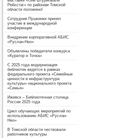
выставки «Они штурмовали
Рейхстаг» по районам Томской
области положено!
Сотрудник Пушкинки принял
участие в международной
конференции
Внедрение корпоративной АБИС
«Руслан-Нео»
Объявлены победители конкурса
«Куратор и Точка»
С 2025 года модернизация
библиотек ведется в рамках
федерального проекта «Семейные
ценности и инфраструктура
культуры» национального проекта
«Семья»
Ижевск – Библиотечная столица
России 2025 года
Цикл обучающих мероприятий по
использованию АБИС «Руслан-
Нео»
В Томской области чествовали
работников культуры