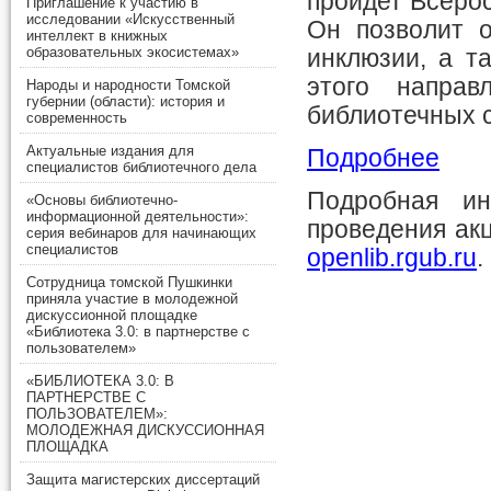
пройдет Всерос
Приглашение к участию в
исследовании «Искусственный
Он позволит о
интеллект в книжных
образовательных экосистемах»
инклюзии, а т
этого напра
Народы и народности Томской
губернии (области): история и
библиотечных 
современность
Актуальные издания для
Подробнее
специалистов библиотечного дела
Подробная ин
«Основы библиотечно-
информационной деятельности»:
проведения акц
серия вебинаров для начинающих
специалистов
openlib.rgub.ru
.
Сотрудница томской Пушкинки
приняла участие в молодежной
дискуссионной площадке
«Библиотека 3.0: в партнерстве с
пользователем»
«БИБЛИОТЕКА 3.0: В
ПАРТНЕРСТВЕ С
ПОЛЬЗОВАТЕЛЕМ»:
МОЛОДЕЖНАЯ ДИСКУССИОННАЯ
ПЛОЩАДКА
Защита магистерских диссертаций