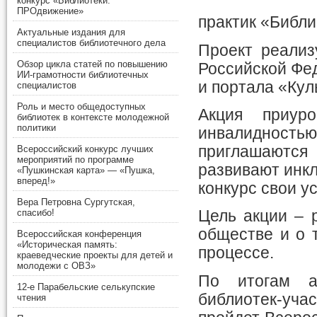
конкурс «Библиотеки.
ПРОдвижение»
практик «Библи
Актуальные издания для
специалистов библиотечного дела
Проект реализ
Обзор цикла статей по повышению
Российской Фе
ИИ-грамотности библиотечных
и портала «Кул
специалистов
Роль и место общедоступных
Акция приур
библиотек в контексте молодежной
политики
инвалидностью
приглашаются
Всероссийский конкурс лучших
мероприятий по программе
развивают инкл
«Пушкинская карта» — «Пушка,
вперед!»
конкурс свои у
Вера Петровна Сургутская,
спасибо!
Цель акции – 
обществе и о 
Всероссийская конференция
«Историческая память:
процессе.
краеведческие проекты для детей и
молодежи с ОВЗ»
По итогам а
12-е Парабельские селькупские
библиотек-учас
чтения