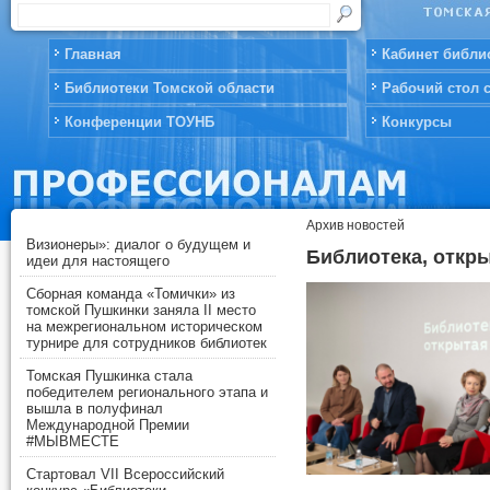
Главная
Кабинет библи
Библиотеки Томской области
Рабочий стол 
Конференции ТОУНБ
Конкурсы
Архив новостей
Визионеры»: диалог о будущем и
Библиотека, откр
идеи для настоящего
Сборная команда «Томички» из
томской Пушкинки заняла II место
на межрегиональном историческом
турнире для сотрудников библиотек
Томская Пушкинка стала
победителем регионального этапа и
вышла в полуфинал
Международной Премии
#МЫВМЕСТЕ
Стартовал VII Всероссийский