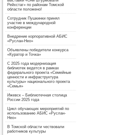
выставки «Они штурмовали
Рейхстаг» по районам Томской
области положено!
Сотрудник Пушкинки принял
участие в международной
конференции
Внедрение корпоративной АБИС
«Руслан-Нео»
Объявлены победители конкурса
«Куратор и Точка»
С 2025 года модернизация
библиотек ведется в рамках
федерального проекта «Семейные
ценности и инфраструктура
культуры» национального проекта
«Семья»
Ижевск – Библиотечная столица
России 2025 года
Цикл обучающих мероприятий по
использованию АБИС «Руслан-
Нео»
В Томской области чествовали
работников культуры