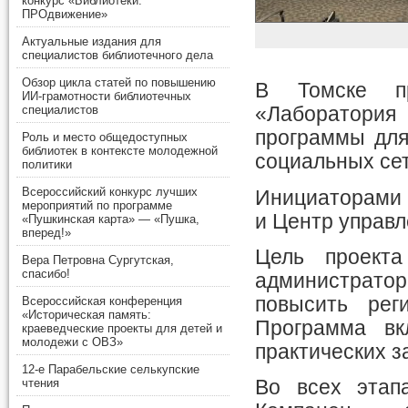
конкурс «Библиотеки.
ПРОдвижение»
Актуальные издания для
специалистов библиотечного дела
Обзор цикла статей по повышению
В Томске пр
ИИ-грамотности библиотечных
специалистов
«Лаборатория
программы для
Роль и место общедоступных
библиотек в контексте молодежной
социальных сет
политики
Всероссийский конкурс лучших
Инициаторами 
мероприятий по программе
и Центр управл
«Пушкинская карта» — «Пушка,
вперед!»
Цель проекта
Вера Петровна Сургутская,
спасибо!
администрато
повысить рег
Всероссийская конференция
«Историческая память:
Программа в
краеведческие проекты для детей и
молодежи с ОВЗ»
практических з
12-е Парабельские селькупские
чтения
Во всех этап