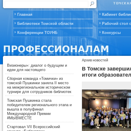
Главная
Кабинет библи
Библиотеки Томской области
Рабочий стол 
Конференции ТОУНБ
Конкурсы
Архив новостей
Визионеры»: диалог о будущем и
В Томске заверши
идеи для настоящего
итоги образовате
Сборная команда «Томички» из
томской Пушкинки заняла II место
на межрегиональном историческом
турнире для сотрудников библиотек
Томская Пушкинка стала
победителем регионального этапа и
вышла в полуфинал
Международной Премии
#МЫВМЕСТЕ
Стартовал VII Всероссийский