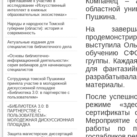
Компанец – а
Приглашение к участию в
исследовании «Искусственный
областной уни
интеллект в книжных
образовательных экосистемах»
Пушкина.
Народы и народности Томской
На заверша
губернии (области): история и
современность
продемонстри
Актуальные издания для
выступила Оль
специалистов библиотечного дела
обучению СФО
«Основы библиотечно-
группы. Кажда
информационной деятельности»:
серия вебинаров для начинающих
для фантазий
специалистов
разрабатывал
Сотрудница томской Пушкинки
материалы.
приняла участие в молодежной
дискуссионной площадке
«Библиотека 3.0: в партнерстве с
После успешно
пользователем»
режиме «зде
«БИБЛИОТЕКА 3.0: В
ПАРТНЕРСТВЕ С
сертификаты 
ПОЛЬЗОВАТЕЛЕМ»:
Мероприятие 
МОЛОДЕЖНАЯ ДИСКУССИОННАЯ
ПЛОЩАДКА
работы по п
Защита магистерских диссертаций
госпабликов ре