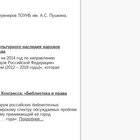
рель
,
март
,
февраль
,
январь
рель
,
март
,
февраль
,
январь
,
февраль
,
январь
тренеров ТОУНБ им. А.С. Пушкина.
рель
,
март
,
февраль
,
январь
рель
,
март
,
февраль
,
январь
март
,
февраль
,
январь
ультурного наследия народов
ода
 на 2014 год по направлению
одов Российской Федерации»
 (2012 – 2018 годы)», которая
 Конгресса: «Библиотека и права
рум российских библиотечных
о широкому спектру обсуждаемых проблем
ому принимающий её город
 … года».
Подробнее...