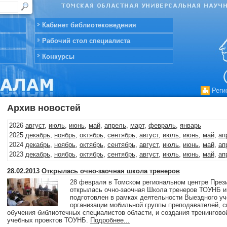
Кабинет библиотековедения
Рабочий стол специалиста
Конкурсы
Реги
Архив новостей
2026
август
,
июль
,
июнь
,
май
,
апрель
,
март
,
февраль
,
январь
2025
декабрь
,
ноябрь
,
октябрь
,
сентябрь
,
август
,
июль
,
июнь
,
май
,
ап
2024
декабрь
,
ноябрь
,
октябрь
,
сентябрь
,
август
,
июль
,
июнь
,
май
,
ап
2023
декабрь
,
ноябрь
,
октябрь
,
сентябрь
,
август
,
июль
,
июнь
,
май
,
ап
2022
декабрь
,
ноябрь
,
октябрь
,
сентябрь
,
август
,
июль
,
июнь
,
май
,
ап
28.02.2013
Открылась очно-заочная школа тренеров
2021
декабрь
,
ноябрь
,
октябрь
,
сентябрь
,
август
,
июль
,
июнь
,
май
,
ап
28 февраля в Томском региональном центре Прези
2020
декабрь
,
ноябрь
,
октябрь
,
сентябрь
,
август
,
июль
,
июнь
,
май
,
ап
открылась очно-заочная Школа тренеров ТОУНБ и
2019
декабрь
,
ноябрь
,
октябрь
,
сентябрь
,
август
,
июль
,
июнь
,
май
,
ап
подготовлен в рамках деятельности Выездного уч
2018
декабрь
,
ноябрь
,
октябрь
,
август
,
июль
,
июнь
,
май
,
апрель
,
март
организации мобильной группы преподавателей, 
2017
декабрь
,
ноябрь
,
октябрь
,
сентябрь
,
август
,
июль
,
июнь
,
май
,
ап
обучения библиотечных специалистов области, и создания тренингов
учебных проектов ТОУНБ.
Подробнее...
2016
декабрь
,
ноябрь
,
октябрь
,
сентябрь
,
август
,
июль
,
июнь
,
май
,
ап