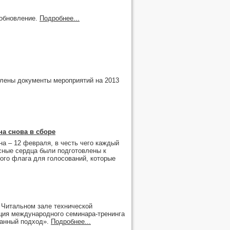
 обновление.
Подробнее...
лены документы мероприятий на 2013
а снова в сборе
на – 12 февраля, в честь чего каждый
асные сердца были подготовлены к
ного флага для голосований, которые
в Читальном зале технической
яция международного семинара-тренинга
ванный подход».
Подробнее...