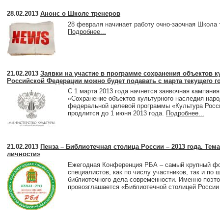
2015
декабрь
,
ноябрь
,
октябрь
,
сентябрь
,
август
,
июль
,
июнь
,
май
,
ап
2014
декабрь
,
ноябрь
,
октябрь
,
сентябрь
,
август
,
июль
,
июнь
,
май
,
ап
28.02.2013
Анонс о Школе тренеров
2013
декабрь
,
ноябрь
,
октябрь
,
август
,
июль
,
июнь
,
май
,
апрель
,
март
28 февраля начинает работу очно-заочная Школа 
Подробнее...
2012
декабрь
,
ноябрь
,
октябрь
,
сентябрь
,
август
,
июль
,
июнь
,
май
,
ап
2011
декабрь
,
ноябрь
,
октябрь
,
сентябрь
,
август
,
июль
,
июнь
,
май
,
ап
2010
декабрь
,
ноябрь
,
октябрь
,
сентябрь
,
август
,
июнь
,
май
,
апрель
,
2009
декабрь
21.02.2013
Заявки на участие в программе сохранения объектов к
Российской Федерации можно будет подавать с марта текущего г
С 1 марта 2013 года начнется заявочная кампания
«Сохранение объектов культурного наследия нар
федеральной целевой программы «Культура России
продлится до 1 июня 2013 года.
Подробнее...
21.02.2013
Пенза – Библиотечная столица России – 2013 года. Тема
личности»
Ежегодная Конференция РБА – самый крупный фо
специалистов, как по числу участников, так и п
библиотечного дела современности. Именно поэт
провозглашается «Библиотечной столицей России