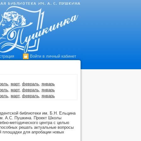
страция
Войти в личный кабинет
рель
,
март
,
февраль
,
январь
рель
,
март
,
февраль
,
январь
рель
,
март
,
февраль
,
январь
рель
,
март
,
февраль
,
январь
рель
,
март
,
февраль
,
январь
дентской библиотеки им. Б.Н. Ельцина
рель
,
март
,
февраль
,
январь
м. А.С. Пушкина. Проект Школы
рель
,
март
,
февраль
,
январь
ебно-методического центра с целью
,
февраль
,
январь
способных решать актуальные вопросы
рель
,
март
,
февраль
,
январь
ой площадки для апробации новых
рель
,
март
,
февраль
,
январь