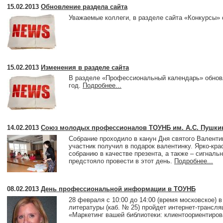
15.02.2013
Обновление раздела сайта
Уважаемые коллеги, в разделе сайта «Конкурсы»
15.02.2013
Изменения в разделе сайта
В разделе «Профессиональный календарь» обнов
год.
Подробнее...
14.02.2013
Союз молодых профессионалов ТОУНБ им. А.С. Пушкин
Собрание проходило в канун Дня святого Валенти
участник получил в подарок валентинку. Ярко-кр
собранию в качестве презента, а также – сигналь
предстояло провести в этот день.
Подробнее...
08.02.2013
День профессиональной информации в ТОУНБ
28 февраля с 10:00 до 14:00 (время московское) 
литературы (каб. № 25) пройдет интернет-трансл
«Маркетинг вашей библиотеки: клиентоориентиро