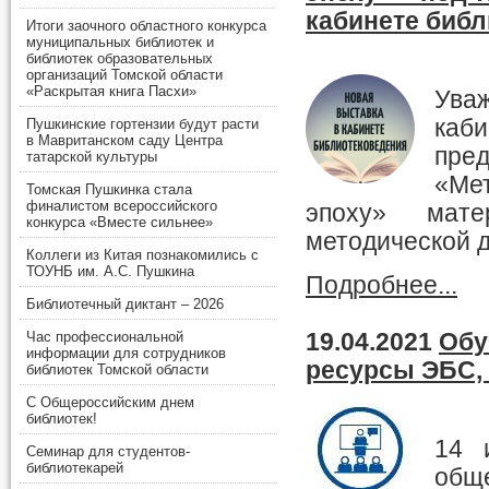
кабинете биб
Итоги заочного областного конкурса
муниципальных библиотек и
библиотек образовательных
организаций Томской области
«Раскрытая книга Пасхи»
Ува
каб
Пушкинские гортензии будут расти
в Мавританском саду Центра
пр
татарской культуры
«Ме
Томская Пушкинка стала
финалистом всероссийского
эпоху» мате
конкурса «Вместе сильнее»
методической 
Коллеги из Китая познакомились с
ТОУНБ им. А.С. Пушкина
Подробнее...
Библиотечный диктант – 2026
19.04.2021
Обу
Час профессиональной
информации для сотрудников
ресурсы ЭБС,
библиотек Томской области
С Общероссийским днем
библиотек!
14 
Семинар для студентов-
библиотекарей
общ