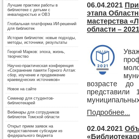
06.04.2021
При
Лучшие практики работы в
библиотеке с детьми с
этапа Област
инвалидностью и ОВЗ
мастерства «
Глобальная платформа ИИ-решений
области – 2021
для библиотек
История библиотек: новые подходы,
методы, источники, результаты
Ува
Георгий Марков: эпоха, жизнь,
творчество
про
Научно-практическая конференция
мо
«Сохранение памяти Горного Алтая:
мун
сбор, изучение и продвижение
краеведческих источников»
возрасте до
Новое на сайте
представили 
Семинар для студентов-
муниципальных
библиотекарей
Подробнее...
Вебинары для сотрудников
библиотек Томской области
Открыт прием заявок на
02.04.2021
Объ
предоставление субсидии из
«Библиотекарь
федерального бюджета