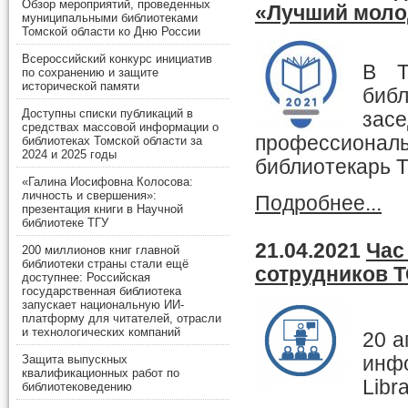
Обзор мероприятий, проведенных
«Лучший молод
муниципальными библиотеками
Томской области ко Дню России
Всероссийский конкурс инициатив
В Т
по сохранению и защите
исторической памяти
биб
Доступны списки публикаций в
зас
средствах массовой информации о
профессион
библиотеках Томской области за
2024 и 2025 годы
библиотекарь Т
«Галина Иосифовна Колосова:
личность и свершения»:
Подробнее...
презентация книги в Научной
библиотеке ТГУ
21.04.2021
Час
200 миллионов книг главной
библиотеки страны стали ещё
сотрудников Т
доступнее: Российская
государственная библиотека
запускает национальную ИИ-
платформу для читателей, отрасли
и технологических компаний
20 а
инфо
Защита выпускных
квалификационных работ по
Libr
библиотековедению