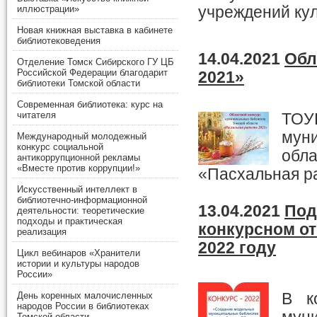
учреждений ку
иллюстрации»
Новая книжная выставка в кабинете
библиотековедения
14.04.2021
Обл
Отделение Томск Сибирского ГУ ЦБ
Российской Федерации благодарит
2021»
библиотеки Томской области
Современная библиотека: курс на
читателя
ТОУН
муни
Международный молодежный
конкурс социальной
обла
антикоррупционной рекламы
«Вместе против коррупции!»
«Пасхальная ра
Искусственный интеллект в
библиотечно-информационной
13.04.2021
Под
деятельности: теоретические
подходы и практическая
конкурсном от
реализация
2022 году
Цикл вебинаров «Хранители
истории и культуры народов
России»
День коренных малочисленных
В к
народов России в библиотеках
Томской области