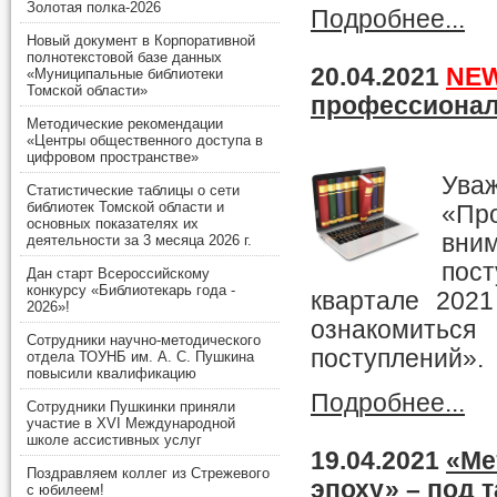
Золотая полка-2026
Подробнее...
Новый документ в Корпоративной
полнотекстовой базе данных
20.04.2021
NE
«Муниципальные библиотеки
Томской области»
профессионал
Методические рекомендации
«Центры общественного доступа в
цифровом пространстве»
Ув
Статистические таблицы о сети
библиотек Томской области и
«Пр
основных показателях их
вни
деятельности за 3 месяца 2026 г.
пос
Дан старт Всероссийскому
конкурсу «Библиотекарь года -
квартале 202
2026»!
ознакомиться
Сотрудники научно-методического
поступлений».
отдела ТОУНБ им. А. С. Пушкина
повысили квалификацию
Подробнее...
Сотрудники Пушкинки приняли
участие в XVI Международной
школе ассистивных услуг
19.04.2021
«Ме
Поздравляем коллег из Стрежевого
эпоху» – под 
с юбилеем!