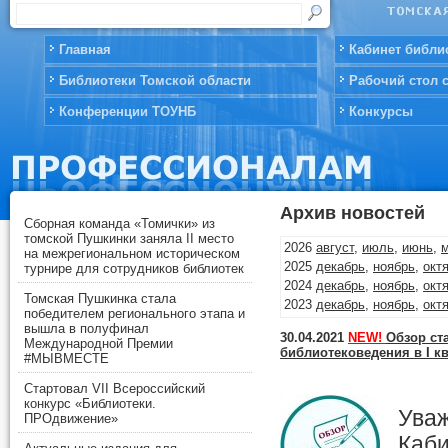
Главная
Кабинет библи
Библиотеки Томской области
Рабочий стол 
Конференции ТОУНБ
Конкурсы
Архив новостей
Сборная команда «Томички» из
томской Пушкинки заняла II место
2026
август
,
июль
,
июнь
,
на межрегиональном историческом
2025
декабрь
,
ноябрь
,
окт
турнире для сотрудников библиотек
2024
декабрь
,
ноябрь
,
окт
Томская Пушкинка стала
2023
декабрь
,
ноябрь
,
окт
победителем регионального этапа и
2022
декабрь
,
ноябрь
,
окт
вышла в полуфинал
30.04.2021
NEW!
Обзор ст
2021
декабрь
,
ноябрь
,
окт
Международной Премии
библиотековедения в I кв
#МЫВМЕСТЕ
2020
декабрь
,
ноябрь
,
окт
2019
декабрь
,
ноябрь
,
окт
Стартовал VII Всероссийский
2018
декабрь
,
ноябрь
,
окт
конкурс «Библиотеки.
Уваж
2017
декабрь
,
ноябрь
,
окт
ПРОдвижение»
2016
декабрь
,
ноябрь
,
окт
Каб